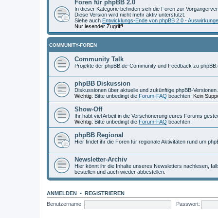
Foren für phpBB 2.0
In dieser Kategorie befinden sich die Foren zur Vorgängerve
Diese Version wird nicht mehr aktiv unterstützt.
Siehe auch
Entwicklungs-Ende von phpBB 2.0 - Auswirkung
Nur lesender Zugriff!
COMMUNITY-FOREN
Community Talk
Projekte der phpBB.de-Community und Feedback zu phpBB.
phpBB Diskussion
Diskussionen über aktuelle und zukünftige phpBB-Versionen.
Wichtig:
Bitte unbedingt die
Forum-FAQ
beachten!
Kein Suppo
Show-Off
Ihr habt viel Arbeit in die Verschönerung eures Forums geste
Wichtig:
Bitte unbedingt die
Forum-FAQ
beachten!
phpBB Regional
Hier findet ihr die Foren für regionale Aktivitäten rund um php
Newsletter-Archiv
Hier könnt ihr die Inhalte unseres Newsletters nachlesen, fal
bestellen und auch wieder abbestellen.
ANMELDEN
•
REGISTRIEREN
Benutzername:
Passwort: