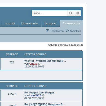
Suche
Erweiterte Such
phpBB
Downloads
Support
Community
Registrieren
Anmelden
Aktuelle Zeit: 06.08.2026 15:23
BEITRÄGE
LETZTER BEITRAG
L
Wichtig - Workaround für phpB…
B
723
e
N
von
Crizzo
t
e
13.06.2026 10:03
e
z
u
t
e
i
e
s
r
t
t
B
e
e
r
BEITRÄGE
i
LETZTER BEITRAG
B
r
t
e
r
i
L
Re: Fragen über Fragen
ä
B
41522
a
t
e
N
von
LukeWCS
g
r
t
e
02.08.2026 00:59
g
e
a
z
u
g
t
e
L
Re: [3.2][3.3][DEV] Hangman S…
e
B
28081