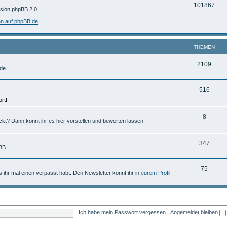
T
101867
m
rsion phpBB 2.0.
h
e
en auf phpBB.de
e
n
m
THEMEN
e
T
2109
de.
n
h
T
516
e
rt!
h
m
e
T
8
e
ckt? Dann könnt ihr es hier vorstellen und bewerten lassen.
m
h
n
e
e
T
347
BB.
n
m
h
T
75
e
e
ls ihr mal einen verpasst habt. Den Newsletter könnt ihr in
eurem Profil
h
n
m
e
e
m
n
Ich habe mein Passwort vergessen
|
Angemeldet bleiben
e