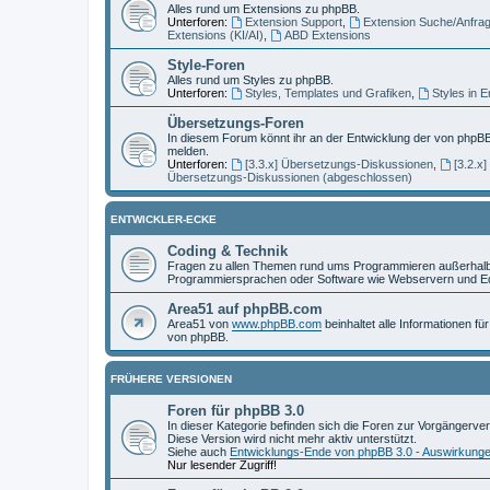
Alles rund um Extensions zu phpBB.
Unterforen:
Extension Support
,
Extension Suche/Anfra
Extensions (KI/AI)
,
ABD Extensions
Style-Foren
Alles rund um Styles zu phpBB.
Unterforen:
Styles, Templates und Grafiken
,
Styles in 
Übersetzungs-Foren
In diesem Forum könnt ihr an der Entwicklung der von phpBB
melden.
Unterforen:
[3.3.x] Übersetzungs-Diskussionen
,
[3.2.x
Übersetzungs-Diskussionen (abgeschlossen)
ENTWICKLER-ECKE
Coding & Technik
Fragen zu allen Themen rund ums Programmieren außerhalb 
Programmiersprachen oder Software wie Webservern und Ed
Area51 auf phpBB.com
Area51 von
www.phpBB.com
beinhaltet alle Informationen f
von phpBB.
FRÜHERE VERSIONEN
Foren für phpBB 3.0
In dieser Kategorie befinden sich die Foren zur Vorgängerve
Diese Version wird nicht mehr aktiv unterstützt.
Siehe auch
Entwicklungs-Ende von phpBB 3.0 - Auswirkung
Nur lesender Zugriff!