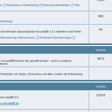
e
ge
,
Extensions in Entwicklung
,
Extension Bastelstube
,
Vibe-
h
m
e
e
T
985
m
n
Entwicklung
h
e
e
T
64
.de betreuten Sprachpaketen für phpBB 3.3.x mitwirken und Fehler
n
m
h
] Übersetzungs-Diskussionen
,
Extension-Übersetzungen
,
e
e
n
m
THEMEN
e
T
9875
von phpBB können hier gestellt werden - auch zu anderen
n
itoren.
h
e
ür Entwickler von Styles, Extensions und alles rundum die Entwicklung
m
e
THEMEN
n
T
52543
rsion phpBB 3.0.
h
en auf phpBB.de
.
e