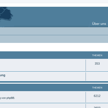
Über uns
THEMEN
T
353
h
nung
e
m
THEMEN
e
n
T
6212
ng von phpBB.
h
T
2603