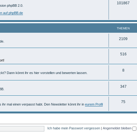
T
101867
m
rsion phpBB 2.0.
h
e
en auf phpBB.de
e
n
m
THEMEN
e
T
2109
de.
n
h
T
516
e
rt!
h
m
e
T
8
e
ckt? Dann könnt ihr es hier vorstellen und bewerten lassen.
m
h
n
e
e
T
347
BB.
n
m
h
T
75
e
e
ls ihr mal einen verpasst habt. Den Newsletter könnt ihr in
eurem Profil
h
n
m
e
e
m
n
Ich habe mein Passwort vergessen
|
Angemeldet bleiben
e