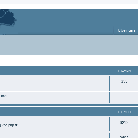
Über uns
THEMEN
T
353
h
nung
e
m
THEMEN
e
n
T
6212
ng von phpBB.
h
T
2603