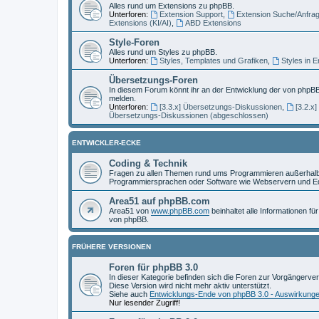
Alles rund um Extensions zu phpBB.
Unterforen:
Extension Support
,
Extension Suche/Anfra
Extensions (KI/AI)
,
ABD Extensions
Style-Foren
Alles rund um Styles zu phpBB.
Unterforen:
Styles, Templates und Grafiken
,
Styles in 
Übersetzungs-Foren
In diesem Forum könnt ihr an der Entwicklung der von phpBB
melden.
Unterforen:
[3.3.x] Übersetzungs-Diskussionen
,
[3.2.x
Übersetzungs-Diskussionen (abgeschlossen)
ENTWICKLER-ECKE
Coding & Technik
Fragen zu allen Themen rund ums Programmieren außerhalb 
Programmiersprachen oder Software wie Webservern und Ed
Area51 auf phpBB.com
Area51 von
www.phpBB.com
beinhaltet alle Informationen f
von phpBB.
FRÜHERE VERSIONEN
Foren für phpBB 3.0
In dieser Kategorie befinden sich die Foren zur Vorgängerve
Diese Version wird nicht mehr aktiv unterstützt.
Siehe auch
Entwicklungs-Ende von phpBB 3.0 - Auswirkung
Nur lesender Zugriff!