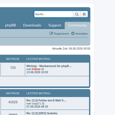
Suche
Erweiterte Such
phpBB
Downloads
Support
Community
Registrieren
Anmelden
Aktuelle Zeit: 09.08.2026 09:55
BEITRÄGE
LETZTER BEITRAG
L
Wichtig - Workaround für phpB…
B
723
e
N
von
Crizzo
t
e
13.06.2026 10:03
e
z
u
t
e
i
e
s
r
t
t
B
e
e
r
BEITRÄGE
i
LETZTER BEITRAG
B
r
t
e
r
i
L
Re: [3.3] Fehler bei E-Mail V…
ä
B
41523
a
t
e
N
von
sepp71
g
r
t
e
07.08.2026 08:33
g
e
a
z
u
g
t
e
L
Re: [3.3] [DEV] Sudoku
e
B
28093