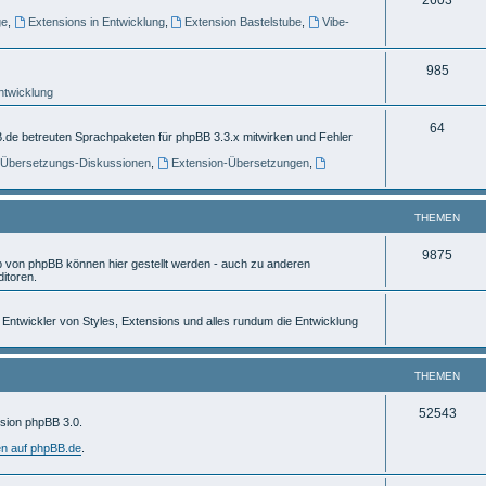
e
ge
,
Extensions in Entwicklung
,
Extension Bastelstube
,
Vibe-
h
m
e
e
T
985
m
n
Entwicklung
h
e
e
T
64
.de betreuten Sprachpaketen für phpBB 3.3.x mitwirken und Fehler
n
m
h
] Übersetzungs-Diskussionen
,
Extension-Übersetzungen
,
e
e
n
m
THEMEN
e
T
9875
von phpBB können hier gestellt werden - auch zu anderen
n
itoren.
h
e
ür Entwickler von Styles, Extensions und alles rundum die Entwicklung
m
e
THEMEN
n
T
52543
rsion phpBB 3.0.
h
en auf phpBB.de
.
e