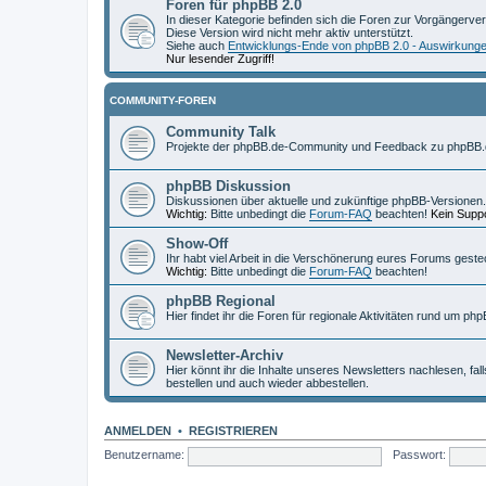
Foren für phpBB 2.0
In dieser Kategorie befinden sich die Foren zur Vorgängerve
Diese Version wird nicht mehr aktiv unterstützt.
Siehe auch
Entwicklungs-Ende von phpBB 2.0 - Auswirkung
Nur lesender Zugriff!
COMMUNITY-FOREN
Community Talk
Projekte der phpBB.de-Community und Feedback zu phpBB.
phpBB Diskussion
Diskussionen über aktuelle und zukünftige phpBB-Versionen.
Wichtig:
Bitte unbedingt die
Forum-FAQ
beachten!
Kein Suppo
Show-Off
Ihr habt viel Arbeit in die Verschönerung eures Forums geste
Wichtig:
Bitte unbedingt die
Forum-FAQ
beachten!
phpBB Regional
Hier findet ihr die Foren für regionale Aktivitäten rund um php
Newsletter-Archiv
Hier könnt ihr die Inhalte unseres Newsletters nachlesen, fal
bestellen und auch wieder abbestellen.
ANMELDEN
•
REGISTRIEREN
Benutzername:
Passwort: