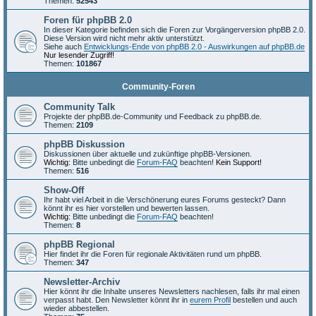
Themen:
52543
Foren für phpBB 2.0
In dieser Kategorie befinden sich die Foren zur Vorgängerversion phpBB 2.0.
Diese Version wird nicht mehr aktiv unterstützt.
Siehe auch
Entwicklungs-Ende von phpBB 2.0 - Auswirkungen auf phpBB.de
Nur lesender Zugriff!
Themen:
101867
Community-Foren
Community Talk
Projekte der phpBB.de-Community und Feedback zu phpBB.de.
Themen:
2109
phpBB Diskussion
Diskussionen über aktuelle und zukünftige phpBB-Versionen.
Wichtig:
Bitte unbedingt die
Forum-FAQ
beachten!
Kein Support!
Themen:
516
Show-Off
Ihr habt viel Arbeit in die Verschönerung eures Forums gesteckt? Dann
könnt ihr es hier vorstellen und bewerten lassen.
Wichtig:
Bitte unbedingt die
Forum-FAQ
beachten!
Themen:
8
phpBB Regional
Hier findet ihr die Foren für regionale Aktivitäten rund um phpBB.
Themen:
347
Newsletter-Archiv
Hier könnt ihr die Inhalte unseres Newsletters nachlesen, falls ihr mal einen
verpasst habt. Den Newsletter könnt ihr in
eurem Profil
bestellen und auch
wieder abbestellen.