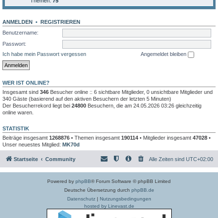
Themen:
75
ANMELDEN
•
REGISTRIEREN
Benutzername:
Passwort:
Ich habe mein Passwort vergessen
Angemeldet bleiben
WER IST ONLINE?
Insgesamt sind
346
Besucher online :: 6 sichtbare Mitglieder, 0 unsichtbare Mitglieder und
340 Gäste (basierend auf den aktiven Besuchern der letzten 5 Minuten)
Der Besucherrekord liegt bei
24800
Besuchern, die am 24.05.2026 03:26 gleichzeitig
online waren.
STATISTIK
Beiträge insgesamt
1268876
• Themen insgesamt
190114
• Mitglieder insgesamt
47028
•
Unser neuestes Mitglied:
MK70d
Startseite
Community
Alle Zeiten sind
UTC+02:00
Powered by
phpBB
® Forum Software © phpBB Limited
Deutsche Übersetzung durch
phpBB.de
Datenschutz
|
Nutzungsbedingungen
hosted by Linevast.de