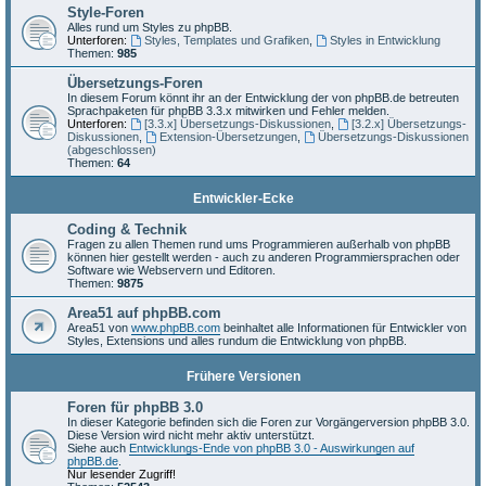
Style-Foren
Alles rund um Styles zu phpBB.
Unterforen:
Styles, Templates und Grafiken
,
Styles in Entwicklung
Themen:
985
Übersetzungs-Foren
In diesem Forum könnt ihr an der Entwicklung der von phpBB.de betreuten
Sprachpaketen für phpBB 3.3.x mitwirken und Fehler melden.
Unterforen:
[3.3.x] Übersetzungs-Diskussionen
,
[3.2.x] Übersetzungs-
Diskussionen
,
Extension-Übersetzungen
,
Übersetzungs-Diskussionen
(abgeschlossen)
Themen:
64
Entwickler-Ecke
Coding & Technik
Fragen zu allen Themen rund ums Programmieren außerhalb von phpBB
können hier gestellt werden - auch zu anderen Programmiersprachen oder
Software wie Webservern und Editoren.
Themen:
9875
Area51 auf phpBB.com
Area51 von
www.phpBB.com
beinhaltet alle Informationen für Entwickler von
Styles, Extensions und alles rundum die Entwicklung von phpBB.
Frühere Versionen
Foren für phpBB 3.0
In dieser Kategorie befinden sich die Foren zur Vorgängerversion phpBB 3.0.
Diese Version wird nicht mehr aktiv unterstützt.
Siehe auch
Entwicklungs-Ende von phpBB 3.0 - Auswirkungen auf
phpBB.de
.
Nur lesender Zugriff!