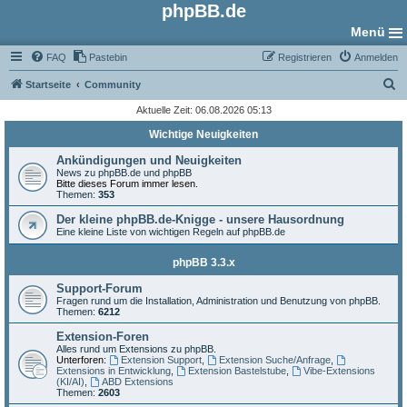
phpBB.de
Menü
FAQ
Pastebin
Registrieren
Anmelden
S
Startseite
Community
u
Aktuelle Zeit: 06.08.2026 05:13
c
Wichtige Neuigkeiten
h
Ankündigungen und Neuigkeiten
e
News zu phpBB.de und phpBB
Bitte dieses Forum immer lesen.
Themen:
353
Der kleine phpBB.de-Knigge - unsere Hausordnung
Eine kleine Liste von wichtigen Regeln auf phpBB.de
phpBB 3.3.x
Support-Forum
Fragen rund um die Installation, Administration und Benutzung von phpBB.
Themen:
6212
Extension-Foren
Alles rund um Extensions zu phpBB.
Unterforen:
Extension Support
,
Extension Suche/Anfrage
,
Extensions in Entwicklung
,
Extension Bastelstube
,
Vibe-Extensions
(KI/AI)
,
ABD Extensions
Themen:
2603