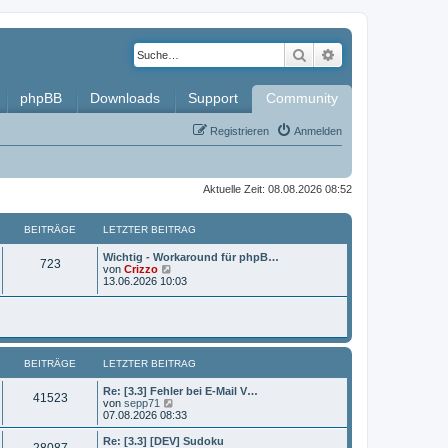
Suche
Erweiterte Such
phpBB
Downloads
Support
Community
Registrieren
Anmelden
Aktuelle Zeit: 08.08.2026 08:52
BEITRÄGE
LETZTER BEITRAG
L
Wichtig - Workaround für phpB…
B
723
e
N
von
Crizzo
t
e
13.06.2026 10:03
e
z
u
t
e
i
e
s
r
t
t
B
e
e
r
BEITRÄGE
i
LETZTER BEITRAG
B
r
t
e
r
i
L
Re: [3.3] Fehler bei E-Mail V…
ä
B
41523
a
t
e
N
von
sepp71
g
r
t
e
07.08.2026 08:33
g
e
a
z
u
g
t
e
L
Re: [3.3] [DEV] Sudoku
e
B
28087