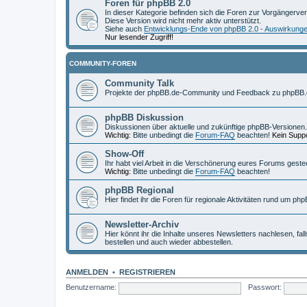
Foren für phpBB 2.0
In dieser Kategorie befinden sich die Foren zur Vorgängerve
Diese Version wird nicht mehr aktiv unterstützt.
Siehe auch
Entwicklungs-Ende von phpBB 2.0 - Auswirkung
Nur lesender Zugriff!
COMMUNITY-FOREN
Community Talk
Projekte der phpBB.de-Community und Feedback zu phpBB.
phpBB Diskussion
Diskussionen über aktuelle und zukünftige phpBB-Versionen.
Wichtig:
Bitte unbedingt die
Forum-FAQ
beachten!
Kein Suppo
Show-Off
Ihr habt viel Arbeit in die Verschönerung eures Forums geste
Wichtig:
Bitte unbedingt die
Forum-FAQ
beachten!
phpBB Regional
Hier findet ihr die Foren für regionale Aktivitäten rund um php
Newsletter-Archiv
Hier könnt ihr die Inhalte unseres Newsletters nachlesen, fal
bestellen und auch wieder abbestellen.
ANMELDEN
•
REGISTRIEREN
Benutzername:
Passwort: