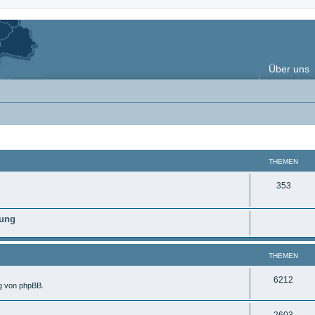
Über uns
THEMEN
T
353
h
nung
e
m
THEMEN
e
n
T
6212
ng von phpBB.
h
T
2603