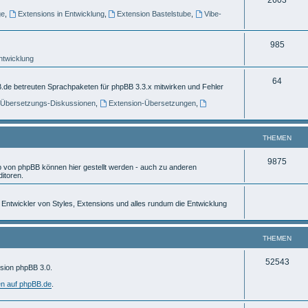
e
ge
,
Extensions in Entwicklung
,
Extension Bastelstube
,
Vibe-
h
m
e
e
T
985
m
n
Entwicklung
h
e
e
T
64
.de betreuten Sprachpaketen für phpBB 3.3.x mitwirken und Fehler
n
m
h
] Übersetzungs-Diskussionen
,
Extension-Übersetzungen
,
e
e
n
m
THEMEN
e
T
9875
von phpBB können hier gestellt werden - auch zu anderen
n
itoren.
h
e
ür Entwickler von Styles, Extensions und alles rundum die Entwicklung
m
e
THEMEN
n
T
52543
rsion phpBB 3.0.
h
en auf phpBB.de
.
e