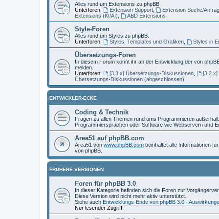
Alles rund um Extensions zu phpBB.
Unterforen:
Extension Support
,
Extension Suche/Anfra
Extensions (KI/AI)
,
ABD Extensions
Style-Foren
Alles rund um Styles zu phpBB.
Unterforen:
Styles, Templates und Grafiken
,
Styles in 
Übersetzungs-Foren
In diesem Forum könnt ihr an der Entwicklung der von phpBB
melden.
Unterforen:
[3.3.x] Übersetzungs-Diskussionen
,
[3.2.x
Übersetzungs-Diskussionen (abgeschlossen)
ENTWICKLER-ECKE
Coding & Technik
Fragen zu allen Themen rund ums Programmieren außerhalb 
Programmiersprachen oder Software wie Webservern und Ed
Area51 auf phpBB.com
Area51 von
www.phpBB.com
beinhaltet alle Informationen f
von phpBB.
FRÜHERE VERSIONEN
Foren für phpBB 3.0
In dieser Kategorie befinden sich die Foren zur Vorgängerve
Diese Version wird nicht mehr aktiv unterstützt.
Siehe auch
Entwicklungs-Ende von phpBB 3.0 - Auswirkung
Nur lesender Zugriff!