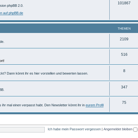
T
101867
m
rsion phpBB 2.0.
h
e
en auf phpBB.de
e
n
m
THEMEN
e
T
2109
de.
n
h
T
516
e
rt!
h
m
e
T
8
e
ckt? Dann könnt ihr es hier vorstellen und bewerten lassen.
m
h
n
e
e
T
347
BB.
n
m
h
T
75
e
e
ls ihr mal einen verpasst habt. Den Newsletter könnt ihr in
eurem Profil
h
n
m
e
e
m
n
Ich habe mein Passwort vergessen
|
Angemeldet bleiben
e