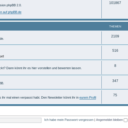
T
101867
m
rsion phpBB 2.0.
h
e
en auf phpBB.de
e
n
m
THEMEN
e
T
2109
de.
n
h
T
516
e
rt!
h
m
e
T
8
e
ckt? Dann könnt ihr es hier vorstellen und bewerten lassen.
m
h
n
e
e
T
347
BB.
n
m
h
T
75
e
e
ls ihr mal einen verpasst habt. Den Newsletter könnt ihr in
eurem Profil
h
n
m
e
e
m
n
Ich habe mein Passwort vergessen
|
Angemeldet bleiben
e