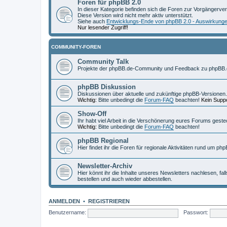
Foren für phpBB 2.0
In dieser Kategorie befinden sich die Foren zur Vorgängerve
Diese Version wird nicht mehr aktiv unterstützt.
Siehe auch
Entwicklungs-Ende von phpBB 2.0 - Auswirkung
Nur lesender Zugriff!
COMMUNITY-FOREN
Community Talk
Projekte der phpBB.de-Community und Feedback zu phpBB.
phpBB Diskussion
Diskussionen über aktuelle und zukünftige phpBB-Versionen.
Wichtig:
Bitte unbedingt die
Forum-FAQ
beachten!
Kein Suppo
Show-Off
Ihr habt viel Arbeit in die Verschönerung eures Forums geste
Wichtig:
Bitte unbedingt die
Forum-FAQ
beachten!
phpBB Regional
Hier findet ihr die Foren für regionale Aktivitäten rund um php
Newsletter-Archiv
Hier könnt ihr die Inhalte unseres Newsletters nachlesen, fal
bestellen und auch wieder abbestellen.
ANMELDEN
•
REGISTRIEREN
Benutzername:
Passwort: