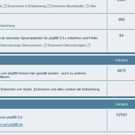
e
ge
,
Extensions in Entwicklung
,
Extension Bastelstube
,
Vibe-
h
m
e
e
T
985
m
n
Entwicklung
h
e
e
T
64
.de betreuten Sprachpaketen für phpBB 3.3.x mitwirken und Fehler
n
m
h
] Übersetzungs-Diskussionen
,
Extension-Übersetzungen
,
e
e
n
m
THEMEN
e
T
9875
von phpBB können hier gestellt werden - auch zu anderen
n
itoren.
h
e
ür Entwickler von Styles, Extensions und alles rundum die Entwicklung
m
e
THEMEN
n
T
52543
rsion phpBB 3.0.
h
en auf phpBB.de
.
e