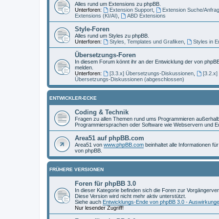
Alles rund um Extensions zu phpBB.
Unterforen:
Extension Support
,
Extension Suche/Anfra
Extensions (KI/AI)
,
ABD Extensions
Style-Foren
Alles rund um Styles zu phpBB.
Unterforen:
Styles, Templates und Grafiken
,
Styles in 
Übersetzungs-Foren
In diesem Forum könnt ihr an der Entwicklung der von phpBB
melden.
Unterforen:
[3.3.x] Übersetzungs-Diskussionen
,
[3.2.x
Übersetzungs-Diskussionen (abgeschlossen)
ENTWICKLER-ECKE
Coding & Technik
Fragen zu allen Themen rund ums Programmieren außerhalb 
Programmiersprachen oder Software wie Webservern und Ed
Area51 auf phpBB.com
Area51 von
www.phpBB.com
beinhaltet alle Informationen f
von phpBB.
FRÜHERE VERSIONEN
Foren für phpBB 3.0
In dieser Kategorie befinden sich die Foren zur Vorgängerve
Diese Version wird nicht mehr aktiv unterstützt.
Siehe auch
Entwicklungs-Ende von phpBB 3.0 - Auswirkung
Nur lesender Zugriff!