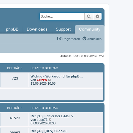
Suche
Erweiterte Such
phpBB
Downloads
Support
Community
Registrieren
Anmelden
Aktuelle Zeit: 08.08.2026 07:51
BEITRÄGE
LETZTER BEITRAG
L
Wichtig - Workaround für phpB…
B
723
e
N
von
Crizzo
t
e
13.06.2026 10:03
e
z
u
t
e
i
e
s
r
t
t
B
e
e
r
BEITRÄGE
i
LETZTER BEITRAG
B
r
t
e
r
i
L
Re: [3.3] Fehler bei E-Mail V…
ä
B
41523
a
t
e
N
von
sepp71
g
r
t
e
07.08.2026 08:33
g
e
a
z
u
g
t
e
L
Re: [3.3] [DEV] Sudoku
e
B
28087