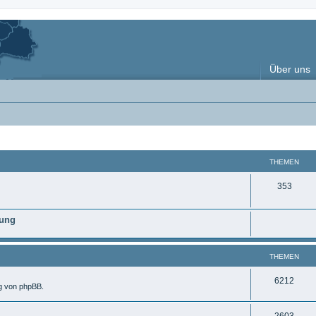
Über uns
THEMEN
T
353
h
nung
e
m
THEMEN
e
n
T
6212
ng von phpBB.
h
T
2603