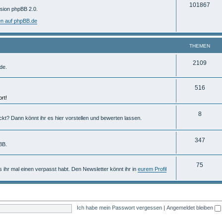
T
101867
m
rsion phpBB 2.0.
h
e
en auf phpBB.de
e
n
m
THEMEN
e
T
2109
de.
n
h
T
516
e
rt!
h
m
e
T
8
e
ckt? Dann könnt ihr es hier vorstellen und bewerten lassen.
m
h
n
e
e
T
347
BB.
n
m
h
T
75
e
e
ls ihr mal einen verpasst habt. Den Newsletter könnt ihr in
eurem Profil
h
n
m
e
e
m
n
Ich habe mein Passwort vergessen
|
Angemeldet bleiben
e