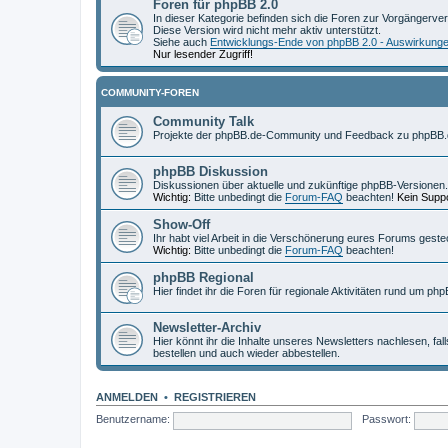
Foren für phpBB 2.0
In dieser Kategorie befinden sich die Foren zur Vorgängerve
Diese Version wird nicht mehr aktiv unterstützt.
Siehe auch
Entwicklungs-Ende von phpBB 2.0 - Auswirkung
Nur lesender Zugriff!
COMMUNITY-FOREN
Community Talk
Projekte der phpBB.de-Community und Feedback zu phpBB.
phpBB Diskussion
Diskussionen über aktuelle und zukünftige phpBB-Versionen.
Wichtig:
Bitte unbedingt die
Forum-FAQ
beachten!
Kein Suppo
Show-Off
Ihr habt viel Arbeit in die Verschönerung eures Forums geste
Wichtig:
Bitte unbedingt die
Forum-FAQ
beachten!
phpBB Regional
Hier findet ihr die Foren für regionale Aktivitäten rund um php
Newsletter-Archiv
Hier könnt ihr die Inhalte unseres Newsletters nachlesen, fal
bestellen und auch wieder abbestellen.
ANMELDEN
•
REGISTRIEREN
Benutzername:
Passwort: