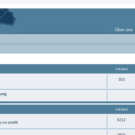
Über uns
THEMEN
T
353
h
nung
e
m
THEMEN
e
n
T
6212
ng von phpBB.
h
T
2603