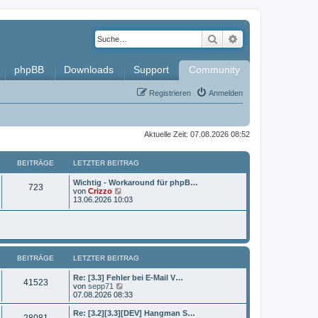
Suche
Erweiterte Such
phpBB
Downloads
Support
Community
Registrieren
Anmelden
Aktuelle Zeit: 07.08.2026 08:52
BEITRÄGE
LETZTER BEITRAG
L
Wichtig - Workaround für phpB…
B
723
e
N
von
Crizzo
t
e
13.06.2026 10:03
e
z
u
t
e
i
e
s
r
t
t
B
e
e
r
BEITRÄGE
i
LETZTER BEITRAG
B
r
t
e
r
i
L
Re: [3.3] Fehler bei E-Mail V…
ä
B
41523
a
t
e
N
von
sepp71
g
r
t
e
07.08.2026 08:33
g
e
a
z
u
g
t
e
L
Re: [3.2][3.3][DEV] Hangman S…
e
B
28081