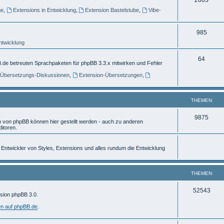
e
ge
,
Extensions in Entwicklung
,
Extension Bastelstube
,
Vibe-
h
m
e
e
T
985
m
n
Entwicklung
h
e
e
T
64
.de betreuten Sprachpaketen für phpBB 3.3.x mitwirken und Fehler
n
m
h
] Übersetzungs-Diskussionen
,
Extension-Übersetzungen
,
e
e
n
m
THEMEN
e
T
9875
von phpBB können hier gestellt werden - auch zu anderen
n
itoren.
h
e
ür Entwickler von Styles, Extensions und alles rundum die Entwicklung
m
e
THEMEN
n
T
52543
rsion phpBB 3.0.
h
en auf phpBB.de
.
e