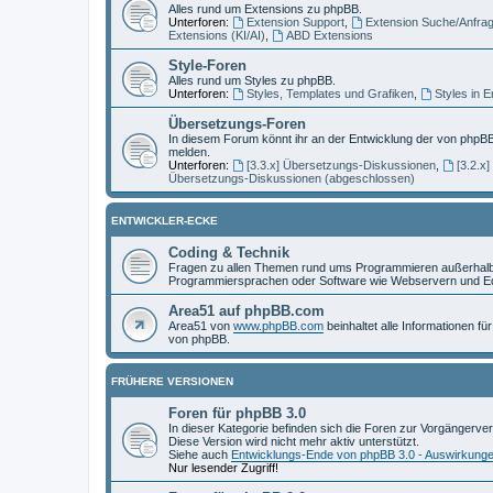
Alles rund um Extensions zu phpBB.
Unterforen:
Extension Support
,
Extension Suche/Anfra
Extensions (KI/AI)
,
ABD Extensions
Style-Foren
Alles rund um Styles zu phpBB.
Unterforen:
Styles, Templates und Grafiken
,
Styles in 
Übersetzungs-Foren
In diesem Forum könnt ihr an der Entwicklung der von phpBB
melden.
Unterforen:
[3.3.x] Übersetzungs-Diskussionen
,
[3.2.x
Übersetzungs-Diskussionen (abgeschlossen)
ENTWICKLER-ECKE
Coding & Technik
Fragen zu allen Themen rund ums Programmieren außerhalb 
Programmiersprachen oder Software wie Webservern und Ed
Area51 auf phpBB.com
Area51 von
www.phpBB.com
beinhaltet alle Informationen f
von phpBB.
FRÜHERE VERSIONEN
Foren für phpBB 3.0
In dieser Kategorie befinden sich die Foren zur Vorgängerve
Diese Version wird nicht mehr aktiv unterstützt.
Siehe auch
Entwicklungs-Ende von phpBB 3.0 - Auswirkung
Nur lesender Zugriff!