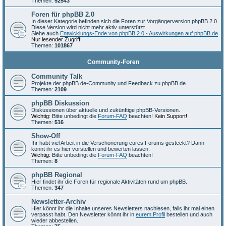
Themen:
52543
Foren für phpBB 2.0
In dieser Kategorie befinden sich die Foren zur Vorgängerversion phpBB 2.0.
Diese Version wird nicht mehr aktiv unterstützt.
Siehe auch
Entwicklungs-Ende von phpBB 2.0 - Auswirkungen auf phpBB.de
Nur lesender Zugriff!
Themen:
101867
Community-Foren
Community Talk
Projekte der phpBB.de-Community und Feedback zu phpBB.de.
Themen:
2109
phpBB Diskussion
Diskussionen über aktuelle und zukünftige phpBB-Versionen.
Wichtig:
Bitte unbedingt die
Forum-FAQ
beachten!
Kein Support!
Themen:
516
Show-Off
Ihr habt viel Arbeit in die Verschönerung eures Forums gesteckt? Dann
könnt ihr es hier vorstellen und bewerten lassen.
Wichtig:
Bitte unbedingt die
Forum-FAQ
beachten!
Themen:
8
phpBB Regional
Hier findet ihr die Foren für regionale Aktivitäten rund um phpBB.
Themen:
347
Newsletter-Archiv
Hier könnt ihr die Inhalte unseres Newsletters nachlesen, falls ihr mal einen
verpasst habt. Den Newsletter könnt ihr in
eurem Profil
bestellen und auch
wieder abbestellen.