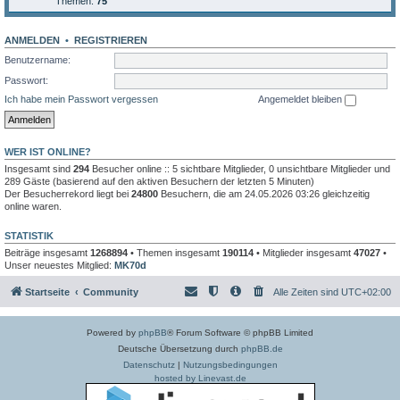
Themen:
75
ANMELDEN
•
REGISTRIEREN
Benutzername:
Passwort:
Ich habe mein Passwort vergessen
Angemeldet bleiben
WER IST ONLINE?
Insgesamt sind
294
Besucher online :: 5 sichtbare Mitglieder, 0 unsichtbare Mitglieder und
289 Gäste (basierend auf den aktiven Besuchern der letzten 5 Minuten)
Der Besucherrekord liegt bei
24800
Besuchern, die am 24.05.2026 03:26 gleichzeitig
online waren.
STATISTIK
Beiträge insgesamt
1268894
• Themen insgesamt
190114
• Mitglieder insgesamt
47027
•
Unser neuestes Mitglied:
MK70d
Startseite
Community
Alle Zeiten sind
UTC+02:00
Powered by
phpBB
® Forum Software © phpBB Limited
Deutsche Übersetzung durch
phpBB.de
Datenschutz
|
Nutzungsbedingungen
hosted by Linevast.de