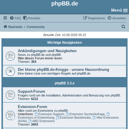
phpBB.de
Menü
FAQ
Pastebin
Registrieren
Anmelden
S
Startseite
Community
u
Aktuelle Zeit: 10.08.2026 05:22
c
Wichtige Neuigkeiten
h
Ankündigungen und Neuigkeiten
e
News zu phpBB.de und phpBB
Bitte dieses Forum immer lesen.
Themen:
353
Der kleine phpBB.de-Knigge - unsere Hausordnung
Eine kleine Liste von wichtigen Regeln auf phpBB.de
phpBB 3.3.x
Support-Forum
Fragen rund um die Installation, Administration und Benutzung von phpBB.
Themen:
6212
Extension-Foren
Alles rund um Extensions zu phpBB.
Unterforen:
Extension Support
,
Extension Suche/Anfrage
,
Extensions in Entwicklung
,
Extension Bastelstube
,
Vibe-Extensions
(KI/AI)
,
ABD Extensions
Themen:
2603