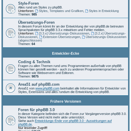
Style-Foren
Alles rund um Styles zu phpBB.
Unterforen:
Styles, Templates und Grafiken
,
Styles in Entwicklung
Themen:
985
Übersetzungs-Foren
In diesem Forum könnt ihr an der Entwicklung der von phpBB.de betreuten
Sprachpaketen für phpBB 3.3.x mitwirken und Fehler melden.
Unterforen:
[3.3.x] Übersetzungs-Diskussionen
,
[3.2.x] Übersetzungs-
Diskussionen
,
Extension-Übersetzungen
,
Übersetzungs-Diskussionen
(abgeschlossen)
Themen:
64
Entwickler-Ecke
Coding & Technik
Fragen zu allen Themen rund ums Programmieren außerhalb von phpBB
können hier gestellt werden - auch zu anderen Programmiersprachen oder
Software wie Webservern und Editoren.
Themen:
9875
Area51 auf phpBB.com
Area51 von
www.phpBB.com
beinhaltet alle Informationen für Entwickler von
Styles, Extensions und alles rundum die Entwicklung von phpBB.
Frühere Versionen
Foren für phpBB 3.0
In dieser Kategorie befinden sich die Foren zur Vorgängerversion phpBB 3.0.
Diese Version wird nicht mehr aktiv unterstützt.
Siehe auch
Entwicklungs-Ende von phpBB 3.0 - Auswirkungen auf
phpBB.de
.
Nur lesender Zugriff!