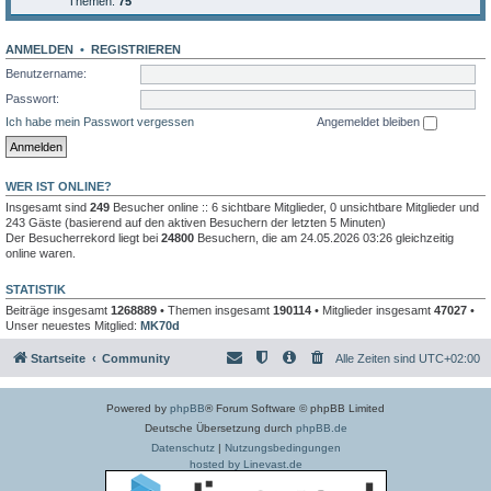
Themen:
75
ANMELDEN
•
REGISTRIEREN
Benutzername:
Passwort:
Ich habe mein Passwort vergessen
Angemeldet bleiben
WER IST ONLINE?
Insgesamt sind
249
Besucher online :: 6 sichtbare Mitglieder, 0 unsichtbare Mitglieder und
243 Gäste (basierend auf den aktiven Besuchern der letzten 5 Minuten)
Der Besucherrekord liegt bei
24800
Besuchern, die am 24.05.2026 03:26 gleichzeitig
online waren.
STATISTIK
Beiträge insgesamt
1268889
• Themen insgesamt
190114
• Mitglieder insgesamt
47027
•
Unser neuestes Mitglied:
MK70d
Startseite
Community
Alle Zeiten sind
UTC+02:00
Powered by
phpBB
® Forum Software © phpBB Limited
Deutsche Übersetzung durch
phpBB.de
Datenschutz
|
Nutzungsbedingungen
hosted by Linevast.de