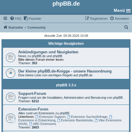
phpBB.de
Menü
FAQ
Pastebin
Registrieren
Anmelden
S
Startseite
Community
u
Aktuelle Zeit: 09.08.2026 10:08
c
Wichtige Neuigkeiten
h
Ankündigungen und Neuigkeiten
e
News zu phpBB.de und phpBB
Bitte dieses Forum immer lesen.
Themen:
353
Der kleine phpBB.de-Knigge - unsere Hausordnung
Eine kleine Liste von wichtigen Regeln auf phpBB.de
phpBB 3.3.x
Support-Forum
Fragen rund um die Installation, Administration und Benutzung von phpBB.
Themen:
6212
Extension-Foren
Alles rund um Extensions zu phpBB.
Unterforen:
Extension Support
,
Extension Suche/Anfrage
,
Extensions in Entwicklung
,
Extension Bastelstube
,
Vibe-Extensions
(KI/AI)
,
ABD Extensions
Themen:
2603