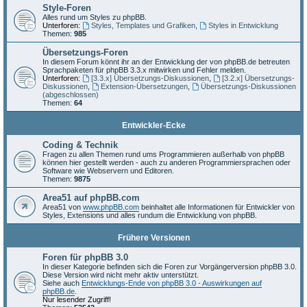
Style-Foren
Alles rund um Styles zu phpBB.
Unterforen:
Styles, Templates und Grafiken
,
Styles in Entwicklung
Themen:
985
Übersetzungs-Foren
In diesem Forum könnt ihr an der Entwicklung der von phpBB.de betreuten
Sprachpaketen für phpBB 3.3.x mitwirken und Fehler melden.
Unterforen:
[3.3.x] Übersetzungs-Diskussionen
,
[3.2.x] Übersetzungs-
Diskussionen
,
Extension-Übersetzungen
,
Übersetzungs-Diskussionen
(abgeschlossen)
Themen:
64
Entwickler-Ecke
Coding & Technik
Fragen zu allen Themen rund ums Programmieren außerhalb von phpBB
können hier gestellt werden - auch zu anderen Programmiersprachen oder
Software wie Webservern und Editoren.
Themen:
9875
Area51 auf phpBB.com
Area51 von
www.phpBB.com
beinhaltet alle Informationen für Entwickler von
Styles, Extensions und alles rundum die Entwicklung von phpBB.
Frühere Versionen
Foren für phpBB 3.0
In dieser Kategorie befinden sich die Foren zur Vorgängerversion phpBB 3.0.
Diese Version wird nicht mehr aktiv unterstützt.
Siehe auch
Entwicklungs-Ende von phpBB 3.0 - Auswirkungen auf
phpBB.de
.
Nur lesender Zugriff!