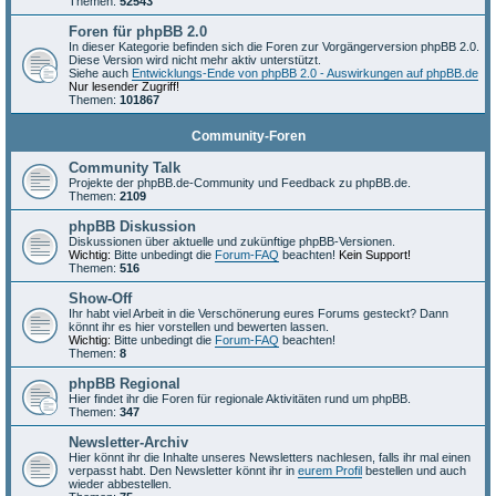
Themen:
52543
Foren für phpBB 2.0
In dieser Kategorie befinden sich die Foren zur Vorgängerversion phpBB 2.0.
Diese Version wird nicht mehr aktiv unterstützt.
Siehe auch
Entwicklungs-Ende von phpBB 2.0 - Auswirkungen auf phpBB.de
Nur lesender Zugriff!
Themen:
101867
Community-Foren
Community Talk
Projekte der phpBB.de-Community und Feedback zu phpBB.de.
Themen:
2109
phpBB Diskussion
Diskussionen über aktuelle und zukünftige phpBB-Versionen.
Wichtig:
Bitte unbedingt die
Forum-FAQ
beachten!
Kein Support!
Themen:
516
Show-Off
Ihr habt viel Arbeit in die Verschönerung eures Forums gesteckt? Dann
könnt ihr es hier vorstellen und bewerten lassen.
Wichtig:
Bitte unbedingt die
Forum-FAQ
beachten!
Themen:
8
phpBB Regional
Hier findet ihr die Foren für regionale Aktivitäten rund um phpBB.
Themen:
347
Newsletter-Archiv
Hier könnt ihr die Inhalte unseres Newsletters nachlesen, falls ihr mal einen
verpasst habt. Den Newsletter könnt ihr in
eurem Profil
bestellen und auch
wieder abbestellen.