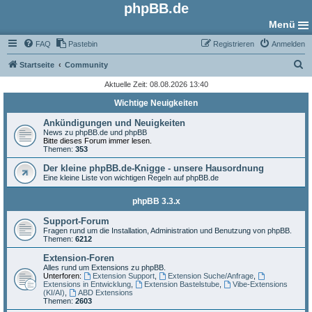
phpBB.de
Menü
FAQ
Pastebin
Registrieren
Anmelden
S
Startseite
Community
u
Aktuelle Zeit: 08.08.2026 13:40
c
Wichtige Neuigkeiten
h
Ankündigungen und Neuigkeiten
e
News zu phpBB.de und phpBB
Bitte dieses Forum immer lesen.
Themen:
353
Der kleine phpBB.de-Knigge - unsere Hausordnung
Eine kleine Liste von wichtigen Regeln auf phpBB.de
phpBB 3.3.x
Support-Forum
Fragen rund um die Installation, Administration und Benutzung von phpBB.
Themen:
6212
Extension-Foren
Alles rund um Extensions zu phpBB.
Unterforen:
Extension Support
,
Extension Suche/Anfrage
,
Extensions in Entwicklung
,
Extension Bastelstube
,
Vibe-Extensions
(KI/AI)
,
ABD Extensions
Themen:
2603