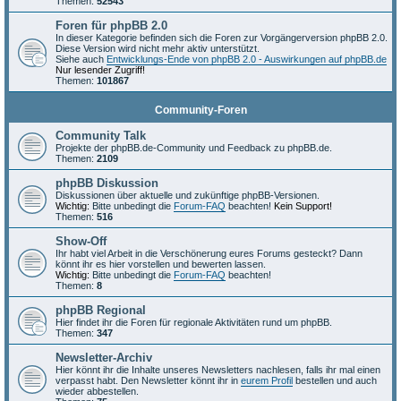
Themen:
52543
Foren für phpBB 2.0
In dieser Kategorie befinden sich die Foren zur Vorgängerversion phpBB 2.0.
Diese Version wird nicht mehr aktiv unterstützt.
Siehe auch
Entwicklungs-Ende von phpBB 2.0 - Auswirkungen auf phpBB.de
Nur lesender Zugriff!
Themen:
101867
Community-Foren
Community Talk
Projekte der phpBB.de-Community und Feedback zu phpBB.de.
Themen:
2109
phpBB Diskussion
Diskussionen über aktuelle und zukünftige phpBB-Versionen.
Wichtig:
Bitte unbedingt die
Forum-FAQ
beachten!
Kein Support!
Themen:
516
Show-Off
Ihr habt viel Arbeit in die Verschönerung eures Forums gesteckt? Dann
könnt ihr es hier vorstellen und bewerten lassen.
Wichtig:
Bitte unbedingt die
Forum-FAQ
beachten!
Themen:
8
phpBB Regional
Hier findet ihr die Foren für regionale Aktivitäten rund um phpBB.
Themen:
347
Newsletter-Archiv
Hier könnt ihr die Inhalte unseres Newsletters nachlesen, falls ihr mal einen
verpasst habt. Den Newsletter könnt ihr in
eurem Profil
bestellen und auch
wieder abbestellen.