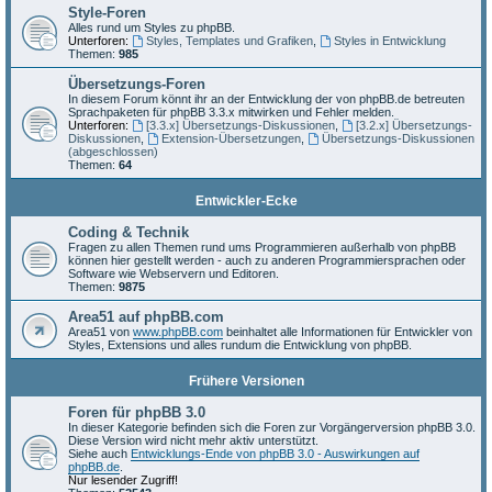
Style-Foren
Alles rund um Styles zu phpBB.
Unterforen:
Styles, Templates und Grafiken
,
Styles in Entwicklung
Themen:
985
Übersetzungs-Foren
In diesem Forum könnt ihr an der Entwicklung der von phpBB.de betreuten
Sprachpaketen für phpBB 3.3.x mitwirken und Fehler melden.
Unterforen:
[3.3.x] Übersetzungs-Diskussionen
,
[3.2.x] Übersetzungs-
Diskussionen
,
Extension-Übersetzungen
,
Übersetzungs-Diskussionen
(abgeschlossen)
Themen:
64
Entwickler-Ecke
Coding & Technik
Fragen zu allen Themen rund ums Programmieren außerhalb von phpBB
können hier gestellt werden - auch zu anderen Programmiersprachen oder
Software wie Webservern und Editoren.
Themen:
9875
Area51 auf phpBB.com
Area51 von
www.phpBB.com
beinhaltet alle Informationen für Entwickler von
Styles, Extensions und alles rundum die Entwicklung von phpBB.
Frühere Versionen
Foren für phpBB 3.0
In dieser Kategorie befinden sich die Foren zur Vorgängerversion phpBB 3.0.
Diese Version wird nicht mehr aktiv unterstützt.
Siehe auch
Entwicklungs-Ende von phpBB 3.0 - Auswirkungen auf
phpBB.de
.
Nur lesender Zugriff!