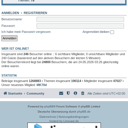
Themen:
75
ANMELDEN
•
REGISTRIEREN
Benutzername:
Passwort:
Ich habe mein Passwort vergessen
Angemeldet bleiben
WER IST ONLINE?
Insgesamt sind
246
Besucher online :: 6 sichtbare Mitglieder, 0 unsichtbare Mitglieder und
240 Gäste (basierend auf den aktiven Besuchern der letzten 5 Minuten)
Der Besucherrekord liegt bei
24800
Besuchern, die am 24.05.2026 03:26 gleichzeitig
online waren.
STATISTIK
Beiträge insgesamt
1268883
• Themen insgesamt
190114
• Mitglieder insgesamt
47027
•
Unser neuestes Mitglied:
MK70d
Startseite
Community
Alle Zeiten sind
UTC+02:00
Powered by
phpBB
® Forum Software © phpBB Limited
Deutsche Übersetzung durch
phpBB.de
Datenschutz
|
Nutzungsbedingungen
hosted by Linevast.de