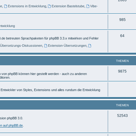
e
ge
,
Extensions in Entwicklung
,
Extension Bastelstube
,
Vibe-
h
m
e
e
T
985
m
n
Entwicklung
h
e
e
T
64
.de betreuten Sprachpaketen für phpBB 3.3.x mitwirken und Fehler
n
m
h
] Übersetzungs-Diskussionen
,
Extension-Übersetzungen
,
e
e
n
m
THEMEN
e
T
9875
von phpBB können hier gestellt werden - auch zu anderen
n
itoren.
h
e
ür Entwickler von Styles, Extensions und alles rundum die Entwicklung
m
e
THEMEN
n
T
52543
rsion phpBB 3.0.
h
en auf phpBB.de
.
e