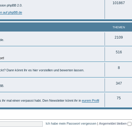
T
101867
m
rsion phpBB 2.0.
h
e
en auf phpBB.de
e
n
m
THEMEN
e
T
2109
de.
n
h
T
516
e
rt!
h
m
e
T
8
e
ckt? Dann könnt ihr es hier vorstellen und bewerten lassen.
m
h
n
e
e
T
347
BB.
n
m
h
T
75
e
e
ls ihr mal einen verpasst habt. Den Newsletter könnt ihr in
eurem Profil
h
n
m
e
e
m
n
Ich habe mein Passwort vergessen
|
Angemeldet bleiben
e