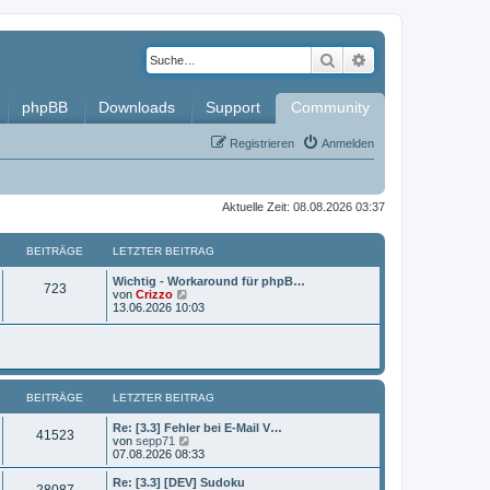
Suche
Erweiterte Such
phpBB
Downloads
Support
Community
Registrieren
Anmelden
Aktuelle Zeit: 08.08.2026 03:37
BEITRÄGE
LETZTER BEITRAG
L
Wichtig - Workaround für phpB…
B
723
e
N
von
Crizzo
t
e
13.06.2026 10:03
e
z
u
t
e
i
e
s
r
t
t
B
e
e
r
BEITRÄGE
i
LETZTER BEITRAG
B
r
t
e
r
i
L
Re: [3.3] Fehler bei E-Mail V…
ä
B
41523
a
t
e
N
von
sepp71
g
r
t
e
07.08.2026 08:33
g
e
a
z
u
g
t
e
L
Re: [3.3] [DEV] Sudoku
e
B
28087