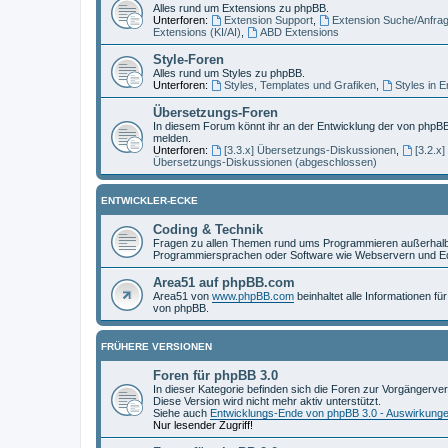
Alles rund um Extensions zu phpBB.
Unterforen:
Extension Support
,
Extension Suche/Anfra
Extensions (KI/AI)
,
ABD Extensions
Style-Foren
Alles rund um Styles zu phpBB.
Unterforen:
Styles, Templates und Grafiken
,
Styles in 
Übersetzungs-Foren
In diesem Forum könnt ihr an der Entwicklung der von phpBB
melden.
Unterforen:
[3.3.x] Übersetzungs-Diskussionen
,
[3.2.x
Übersetzungs-Diskussionen (abgeschlossen)
ENTWICKLER-ECKE
Coding & Technik
Fragen zu allen Themen rund ums Programmieren außerhalb 
Programmiersprachen oder Software wie Webservern und Ed
Area51 auf phpBB.com
Area51 von
www.phpBB.com
beinhaltet alle Informationen f
von phpBB.
FRÜHERE VERSIONEN
Foren für phpBB 3.0
In dieser Kategorie befinden sich die Foren zur Vorgängerve
Diese Version wird nicht mehr aktiv unterstützt.
Siehe auch
Entwicklungs-Ende von phpBB 3.0 - Auswirkung
Nur lesender Zugriff!