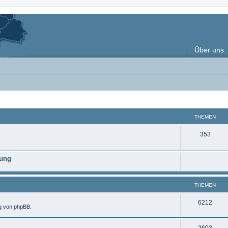
Über uns
THEMEN
T
353
h
nung
e
m
THEMEN
e
n
T
6212
ng von phpBB.
h
T
2603