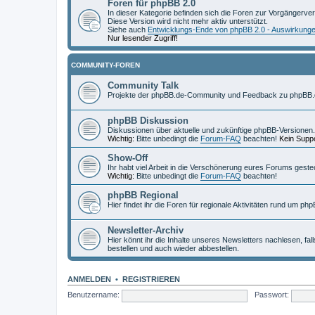
Foren für phpBB 2.0
In dieser Kategorie befinden sich die Foren zur Vorgängerve
Diese Version wird nicht mehr aktiv unterstützt.
Siehe auch
Entwicklungs-Ende von phpBB 2.0 - Auswirkung
Nur lesender Zugriff!
COMMUNITY-FOREN
Community Talk
Projekte der phpBB.de-Community und Feedback zu phpBB.
phpBB Diskussion
Diskussionen über aktuelle und zukünftige phpBB-Versionen.
Wichtig:
Bitte unbedingt die
Forum-FAQ
beachten!
Kein Suppo
Show-Off
Ihr habt viel Arbeit in die Verschönerung eures Forums geste
Wichtig:
Bitte unbedingt die
Forum-FAQ
beachten!
phpBB Regional
Hier findet ihr die Foren für regionale Aktivitäten rund um php
Newsletter-Archiv
Hier könnt ihr die Inhalte unseres Newsletters nachlesen, fal
bestellen und auch wieder abbestellen.
ANMELDEN
•
REGISTRIEREN
Benutzername:
Passwort: