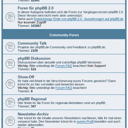
Themen:
52543
Foren für phpBB 2.0
In dieser Kategorie befinden sich die Foren zur Vorgängerversion phpBB 2.0.
Diese Version wird nicht mehr aktiv unterstützt.
Siehe auch
Entwicklungs-Ende von phpBB 2.0 - Auswirkungen auf phpBB.de
Nur lesender Zugriff!
Themen:
101867
Community-Foren
Community Talk
Projekte der phpBB.de-Community und Feedback zu phpBB.de.
Themen:
2109
phpBB Diskussion
Diskussionen über aktuelle und zukünftige phpBB-Versionen.
Wichtig:
Bitte unbedingt die
Forum-FAQ
beachten!
Kein Support!
Themen:
516
Show-Off
Ihr habt viel Arbeit in die Verschönerung eures Forums gesteckt? Dann
könnt ihr es hier vorstellen und bewerten lassen.
Wichtig:
Bitte unbedingt die
Forum-FAQ
beachten!
Themen:
8
phpBB Regional
Hier findet ihr die Foren für regionale Aktivitäten rund um phpBB.
Themen:
347
Newsletter-Archiv
Hier könnt ihr die Inhalte unseres Newsletters nachlesen, falls ihr mal einen
verpasst habt. Den Newsletter könnt ihr in
eurem Profil
bestellen und auch
wieder abbestellen.