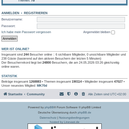
Themen:
75
ANMELDEN
•
REGISTRIEREN
Benutzername:
Passwort:
Ich habe mein Passwort vergessen
Angemeldet bleiben
WER IST ONLINE?
Insgesamt sind
244
Besucher online :: 6 sichtbare Mitglieder, 0 unsichtbare Mitglieder und
238 Gäste (basierend auf den aktiven Besuchern der letzten 5 Minuten)
Der Besucherrekord liegt bei
24800
Besuchern, die am 24.05.2026 03:26 gleichzeitig
online waren.
STATISTIK
Beiträge insgesamt
1268883
• Themen insgesamt
190114
• Mitglieder insgesamt
47027
•
Unser neuestes Mitglied:
MK70d
Startseite
Community
Alle Zeiten sind
UTC+02:00
Powered by
phpBB
® Forum Software © phpBB Limited
Deutsche Übersetzung durch
phpBB.de
Datenschutz
|
Nutzungsbedingungen
hosted by Linevast.de