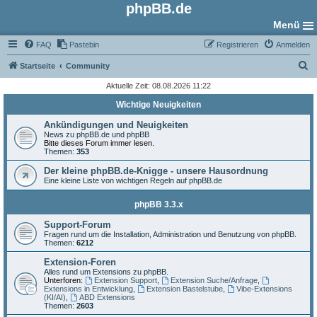
phpBB.de
Menü
FAQ
Pastebin
Registrieren
Anmelden
S
Startseite
Community
u
Aktuelle Zeit: 08.08.2026 11:22
c
Wichtige Neuigkeiten
h
Ankündigungen und Neuigkeiten
e
News zu phpBB.de und phpBB
Bitte dieses Forum immer lesen.
Themen:
353
Der kleine phpBB.de-Knigge - unsere Hausordnung
Eine kleine Liste von wichtigen Regeln auf phpBB.de
phpBB 3.3.x
Support-Forum
Fragen rund um die Installation, Administration und Benutzung von phpBB.
Themen:
6212
Extension-Foren
Alles rund um Extensions zu phpBB.
Unterforen:
Extension Support
,
Extension Suche/Anfrage
,
Extensions in Entwicklung
,
Extension Bastelstube
,
Vibe-Extensions
(KI/AI)
,
ABD Extensions
Themen:
2603