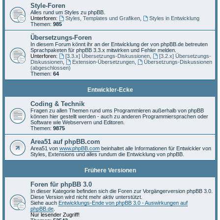
Style-Foren
Alles rund um Styles zu phpBB.
Unterforen:
Styles, Templates und Grafiken
,
Styles in Entwicklung
Themen:
985
Übersetzungs-Foren
In diesem Forum könnt ihr an der Entwicklung der von phpBB.de betreuten
Sprachpaketen für phpBB 3.3.x mitwirken und Fehler melden.
Unterforen:
[3.3.x] Übersetzungs-Diskussionen
,
[3.2.x] Übersetzungs-
Diskussionen
,
Extension-Übersetzungen
,
Übersetzungs-Diskussionen
(abgeschlossen)
Themen:
64
Entwickler-Ecke
Coding & Technik
Fragen zu allen Themen rund ums Programmieren außerhalb von phpBB
können hier gestellt werden - auch zu anderen Programmiersprachen oder
Software wie Webservern und Editoren.
Themen:
9875
Area51 auf phpBB.com
Area51 von
www.phpBB.com
beinhaltet alle Informationen für Entwickler von
Styles, Extensions und alles rundum die Entwicklung von phpBB.
Frühere Versionen
Foren für phpBB 3.0
In dieser Kategorie befinden sich die Foren zur Vorgängerversion phpBB 3.0.
Diese Version wird nicht mehr aktiv unterstützt.
Siehe auch
Entwicklungs-Ende von phpBB 3.0 - Auswirkungen auf
phpBB.de
.
Nur lesender Zugriff!