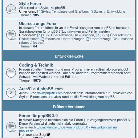
Style-Foren
Alles rund um Styles zu phpBB.
Unterforen:
Styles, Templates und Grafiken
,
Styles in Entwicklung
Themen:
985
Übersetzungs-Foren
In diesem Forum könnt ihr an der Entwicklung der von phpBB.de betreuten
Sprachpaketen für phpBB 3.3.x mitwirken und Fehler melden.
Unterforen:
[3.3.x] Übersetzungs-Diskussionen
,
[3.2.x] Übersetzungs-
Diskussionen
,
Extension-Übersetzungen
,
Übersetzungs-Diskussionen
(abgeschlossen)
Themen:
64
Entwickler-Ecke
Coding & Technik
Fragen zu allen Themen rund ums Programmieren außerhalb von phpBB
können hier gestellt werden - auch zu anderen Programmiersprachen oder
Software wie Webservern und Editoren.
Themen:
9875
Area51 auf phpBB.com
Area51 von
www.phpBB.com
beinhaltet alle Informationen für Entwickler von
Styles, Extensions und alles rundum die Entwicklung von phpBB.
Frühere Versionen
Foren für phpBB 3.0
In dieser Kategorie befinden sich die Foren zur Vorgängerversion phpBB 3.0.
Diese Version wird nicht mehr aktiv unterstützt.
Siehe auch
Entwicklungs-Ende von phpBB 3.0 - Auswirkungen auf
phpBB.de
.
Nur lesender Zugriff!