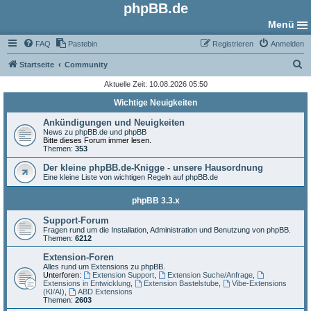
phpBB.de
Menü
FAQ
Pastebin
Registrieren
Anmelden
S
Startseite
Community
u
Aktuelle Zeit: 10.08.2026 05:50
c
Wichtige Neuigkeiten
h
Ankündigungen und Neuigkeiten
e
News zu phpBB.de und phpBB
Bitte dieses Forum immer lesen.
Themen:
353
Der kleine phpBB.de-Knigge - unsere Hausordnung
Eine kleine Liste von wichtigen Regeln auf phpBB.de
phpBB 3.3.x
Support-Forum
Fragen rund um die Installation, Administration und Benutzung von phpBB.
Themen:
6212
Extension-Foren
Alles rund um Extensions zu phpBB.
Unterforen:
Extension Support
,
Extension Suche/Anfrage
,
Extensions in Entwicklung
,
Extension Bastelstube
,
Vibe-Extensions
(KI/AI)
,
ABD Extensions
Themen:
2603