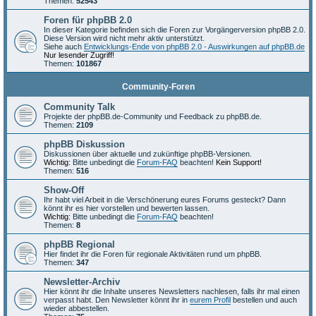
Themen:
52543
Foren für phpBB 2.0
In dieser Kategorie befinden sich die Foren zur Vorgängerversion phpBB 2.0.
Diese Version wird nicht mehr aktiv unterstützt.
Siehe auch
Entwicklungs-Ende von phpBB 2.0 - Auswirkungen auf phpBB.de
Nur lesender Zugriff!
Themen:
101867
Community-Foren
Community Talk
Projekte der phpBB.de-Community und Feedback zu phpBB.de.
Themen:
2109
phpBB Diskussion
Diskussionen über aktuelle und zukünftige phpBB-Versionen.
Wichtig:
Bitte unbedingt die
Forum-FAQ
beachten!
Kein Support!
Themen:
516
Show-Off
Ihr habt viel Arbeit in die Verschönerung eures Forums gesteckt? Dann
könnt ihr es hier vorstellen und bewerten lassen.
Wichtig:
Bitte unbedingt die
Forum-FAQ
beachten!
Themen:
8
phpBB Regional
Hier findet ihr die Foren für regionale Aktivitäten rund um phpBB.
Themen:
347
Newsletter-Archiv
Hier könnt ihr die Inhalte unseres Newsletters nachlesen, falls ihr mal einen
verpasst habt. Den Newsletter könnt ihr in
eurem Profil
bestellen und auch
wieder abbestellen.