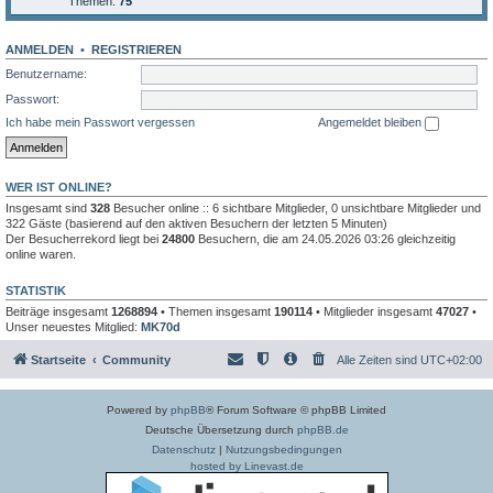
Themen:
75
ANMELDEN
•
REGISTRIEREN
Benutzername:
Passwort:
Ich habe mein Passwort vergessen
Angemeldet bleiben
WER IST ONLINE?
Insgesamt sind
328
Besucher online :: 6 sichtbare Mitglieder, 0 unsichtbare Mitglieder und
322 Gäste (basierend auf den aktiven Besuchern der letzten 5 Minuten)
Der Besucherrekord liegt bei
24800
Besuchern, die am 24.05.2026 03:26 gleichzeitig
online waren.
STATISTIK
Beiträge insgesamt
1268894
• Themen insgesamt
190114
• Mitglieder insgesamt
47027
•
Unser neuestes Mitglied:
MK70d
Startseite
Community
Alle Zeiten sind
UTC+02:00
Powered by
phpBB
® Forum Software © phpBB Limited
Deutsche Übersetzung durch
phpBB.de
Datenschutz
|
Nutzungsbedingungen
hosted by Linevast.de