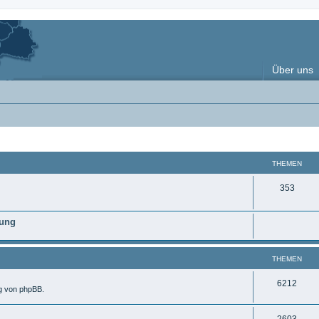
Über uns
THEMEN
T
353
h
nung
e
m
THEMEN
e
n
T
6212
ng von phpBB.
h
T
2603