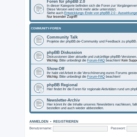
Foren für phpBB 2.0
In dieser Kategorie befinden sich die Foren zur Vorgängerve
Diese Version wird nicht mehr aktiv unterstützt.
Siehe auch
Entwicklungs-Ende von phpBB 2.0 - Auswirkung
Nur lesender Zugriff!
COMMUNITY-FOREN
Community Talk
Projekte der phpBB.de-Community und Feedback zu phpBB.
phpBB Diskussion
Diskussionen über aktuelle und zukünftige phpBB-Versionen.
Wichtig:
Bitte unbedingt die
Forum-FAQ
beachten!
Kein Suppo
Show-Off
Ihr habt viel Arbeit in die Verschönerung eures Forums geste
Wichtig:
Bitte unbedingt die
Forum-FAQ
beachten!
phpBB Regional
Hier findet ihr die Foren für regionale Aktivitäten rund um php
Newsletter-Archiv
Hier könnt ihr die Inhalte unseres Newsletters nachlesen, fal
bestellen und auch wieder abbestellen.
ANMELDEN
•
REGISTRIEREN
Benutzername:
Passwort: