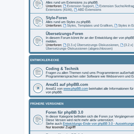
Alles rund um Extensions zu phpBB.
Unterforen:
Extension Support
,
Extension Suche/Anfra
Extensions (KI/AI)
,
ABD Extensions
Style-Foren
Alles rund um Styles zu phpBB.
Unterforen:
Styles, Templates und Grafiken
,
Styles in 
Übersetzungs-Foren
In diesem Forum könnt ihr an der Entwicklung der von phpBB
melden.
Unterforen:
[3.3.x] Übersetzungs-Diskussionen
,
[3.2.x
Übersetzungs-Diskussionen (abgeschlossen)
ENTWICKLER-ECKE
Coding & Technik
Fragen zu allen Themen rund ums Programmieren außerhalb 
Programmiersprachen oder Software wie Webservern und Ed
Area51 auf phpBB.com
Area51 von
www.phpBB.com
beinhaltet alle Informationen f
von phpBB.
FRÜHERE VERSIONEN
Foren für phpBB 3.0
In dieser Kategorie befinden sich die Foren zur Vorgängerve
Diese Version wird nicht mehr aktiv unterstützt.
Siehe auch
Entwicklungs-Ende von phpBB 3.0 - Auswirkung
Nur lesender Zugriff!