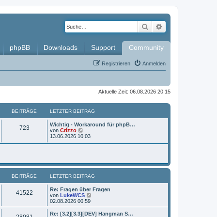
Suche
Erweiterte Such
phpBB
Downloads
Support
Community
Registrieren
Anmelden
Aktuelle Zeit: 06.08.2026 20:15
BEITRÄGE
LETZTER BEITRAG
L
Wichtig - Workaround für phpB…
B
723
e
N
von
Crizzo
t
e
13.06.2026 10:03
e
z
u
t
e
i
e
s
r
t
t
B
e
e
r
BEITRÄGE
i
LETZTER BEITRAG
B
r
t
e
r
i
L
Re: Fragen über Fragen
ä
B
41522
a
t
e
N
von
LukeWCS
g
r
t
e
02.08.2026 00:59
g
e
a
z
u
g
t
e
L
Re: [3.2][3.3][DEV] Hangman S…
e
B
28081