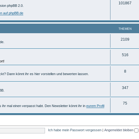
T
101867
m
rsion phpBB 2.0.
h
e
en auf phpBB.de
e
n
m
THEMEN
e
T
2109
de.
n
h
T
516
e
rt!
h
m
e
T
8
e
ckt? Dann könnt ihr es hier vorstellen und bewerten lassen.
m
h
n
e
e
T
347
BB.
n
m
h
T
75
e
e
ls ihr mal einen verpasst habt. Den Newsletter könnt ihr in
eurem Profil
h
n
m
e
e
m
n
Ich habe mein Passwort vergessen
|
Angemeldet bleiben
e