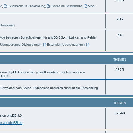
e
ge
,
Extensions in Entwicklung
,
Extension Bastelstube
,
Vibe-
h
m
e
e
T
985
m
n
Entwicklung
h
e
e
T
64
.de betreuten Sprachpaketen für phpBB 3.3.x mitwirken und Fehler
n
m
h
] Übersetzungs-Diskussionen
,
Extension-Übersetzungen
,
e
e
n
m
THEMEN
e
T
9875
von phpBB können hier gestellt werden - auch zu anderen
n
itoren.
h
e
ür Entwickler von Styles, Extensions und alles rundum die Entwicklung
m
e
THEMEN
n
T
52543
rsion phpBB 3.0.
h
en auf phpBB.de
.
e