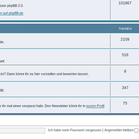
T
101867
m
rsion phpBB 2.0.
h
e
en auf phpBB.de
e
n
m
THEMEN
e
T
2109
de.
n
h
T
516
e
rt!
h
m
e
T
8
e
ckt? Dann könnt ihr es hier vorstellen und bewerten lassen.
m
h
n
e
e
T
347
BB.
n
m
h
T
75
e
e
ls ihr mal einen verpasst habt. Den Newsletter könnt ihr in
eurem Profil
h
n
m
e
e
m
n
Ich habe mein Passwort vergessen
|
Angemeldet bleiben
e