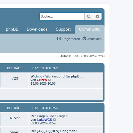
Suche
Erweiterte Such
phpBB
Downloads
Support
Community
Registrieren
Anmelden
Aktuelle Zeit: 06.08.2026 02:39
BEITRÄGE
LETZTER BEITRAG
L
Wichtig - Workaround für phpB…
B
723
e
N
von
Crizzo
t
e
13.06.2026 10:03
e
z
u
t
e
i
e
s
r
t
t
B
e
e
r
BEITRÄGE
i
LETZTER BEITRAG
B
r
t
e
r
i
L
Re: Fragen über Fragen
ä
B
41522
a
t
e
N
von
LukeWCS
g
r
t
e
02.08.2026 00:59
g
e
a
z
u
g
t
e
L
Re: [3.2][3.3][DEV] Hangman S…
e
B
28081