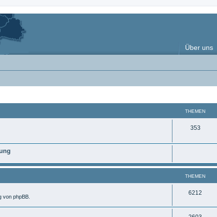
Über uns
THEMEN
T
353
h
nung
e
m
THEMEN
e
n
T
6212
ng von phpBB.
h
T
2603