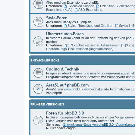
Alles rund um Extensions zu phpBB.
Unterforen:
Extension Support
,
Extension Suche/Anfra
Extensions (KI/AI)
,
ABD Extensions
Style-Foren
Alles rund um Styles zu phpBB.
Unterforen:
Styles, Templates und Grafiken
,
Styles in 
Übersetzungs-Foren
In diesem Forum könnt ihr an der Entwicklung der von phpBB
melden.
Unterforen:
[3.3.x] Übersetzungs-Diskussionen
,
[3.2.x
Übersetzungs-Diskussionen (abgeschlossen)
ENTWICKLER-ECKE
Coding & Technik
Fragen zu allen Themen rund ums Programmieren außerhalb 
Programmiersprachen oder Software wie Webservern und Ed
Area51 auf phpBB.com
Area51 von
www.phpBB.com
beinhaltet alle Informationen f
von phpBB.
FRÜHERE VERSIONEN
Foren für phpBB 3.0
In dieser Kategorie befinden sich die Foren zur Vorgängerve
Diese Version wird nicht mehr aktiv unterstützt.
Siehe auch
Entwicklungs-Ende von phpBB 3.0 - Auswirkung
Nur lesender Zugriff!