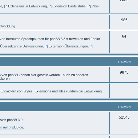
e
ge
,
Extensions in Entwicklung
,
Extension Bastelstube
,
Vibe-
h
m
e
e
T
985
m
n
Entwicklung
h
e
e
T
64
.de betreuten Sprachpaketen für phpBB 3.3.x mitwirken und Fehler
n
m
h
] Übersetzungs-Diskussionen
,
Extension-Übersetzungen
,
e
e
n
m
THEMEN
e
T
9875
von phpBB können hier gestellt werden - auch zu anderen
n
itoren.
h
e
ür Entwickler von Styles, Extensions und alles rundum die Entwicklung
m
e
THEMEN
n
T
52543
rsion phpBB 3.0.
h
en auf phpBB.de
.
e