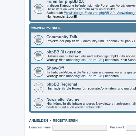
Foren für phpBB 2.0
In dieser Kategorie befinden sich die Foren zur Vorgängerve
Diese Version wird nicht mehr aktiv unterstützt.
Siehe auch
Entwicklungs-Ende von phpBB 2.0 - Auswirkung
Nur lesender Zugriff!
COMMUNITY-FOREN
Community Talk
Projekte der phpBB.de-Community und Feedback zu phpBB.
phpBB Diskussion
Diskussionen über aktuelle und zukünftige phpBB-Versionen.
Wichtig:
Bitte unbedingt die
Forum-FAQ
beachten!
Kein Suppo
Show-Off
Ihr habt viel Arbeit in die Verschönerung eures Forums geste
Wichtig:
Bitte unbedingt die
Forum-FAQ
beachten!
phpBB Regional
Hier findet ihr die Foren für regionale Aktivitäten rund um php
Newsletter-Archiv
Hier könnt ihr die Inhalte unseres Newsletters nachlesen, fal
bestellen und auch wieder abbestellen.
ANMELDEN
•
REGISTRIEREN
Benutzername:
Passwort: