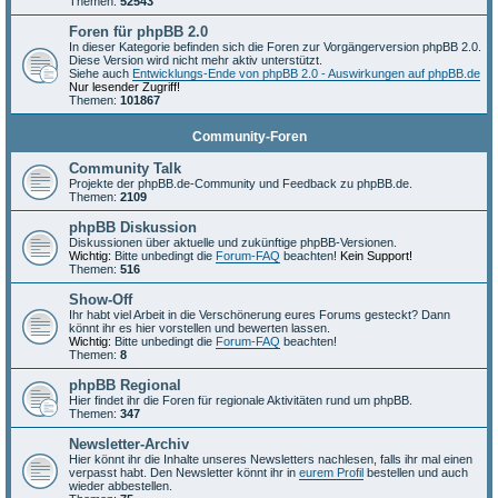
Themen:
52543
Foren für phpBB 2.0
In dieser Kategorie befinden sich die Foren zur Vorgängerversion phpBB 2.0.
Diese Version wird nicht mehr aktiv unterstützt.
Siehe auch
Entwicklungs-Ende von phpBB 2.0 - Auswirkungen auf phpBB.de
Nur lesender Zugriff!
Themen:
101867
Community-Foren
Community Talk
Projekte der phpBB.de-Community und Feedback zu phpBB.de.
Themen:
2109
phpBB Diskussion
Diskussionen über aktuelle und zukünftige phpBB-Versionen.
Wichtig:
Bitte unbedingt die
Forum-FAQ
beachten!
Kein Support!
Themen:
516
Show-Off
Ihr habt viel Arbeit in die Verschönerung eures Forums gesteckt? Dann
könnt ihr es hier vorstellen und bewerten lassen.
Wichtig:
Bitte unbedingt die
Forum-FAQ
beachten!
Themen:
8
phpBB Regional
Hier findet ihr die Foren für regionale Aktivitäten rund um phpBB.
Themen:
347
Newsletter-Archiv
Hier könnt ihr die Inhalte unseres Newsletters nachlesen, falls ihr mal einen
verpasst habt. Den Newsletter könnt ihr in
eurem Profil
bestellen und auch
wieder abbestellen.