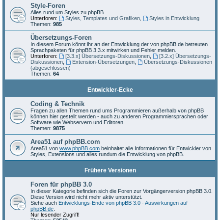
Style-Foren
Alles rund um Styles zu phpBB.
Unterforen:
Styles, Templates und Grafiken
,
Styles in Entwicklung
Themen:
985
Übersetzungs-Foren
In diesem Forum könnt ihr an der Entwicklung der von phpBB.de betreuten
Sprachpaketen für phpBB 3.3.x mitwirken und Fehler melden.
Unterforen:
[3.3.x] Übersetzungs-Diskussionen
,
[3.2.x] Übersetzungs-
Diskussionen
,
Extension-Übersetzungen
,
Übersetzungs-Diskussionen
(abgeschlossen)
Themen:
64
Entwickler-Ecke
Coding & Technik
Fragen zu allen Themen rund ums Programmieren außerhalb von phpBB
können hier gestellt werden - auch zu anderen Programmiersprachen oder
Software wie Webservern und Editoren.
Themen:
9875
Area51 auf phpBB.com
Area51 von
www.phpBB.com
beinhaltet alle Informationen für Entwickler von
Styles, Extensions und alles rundum die Entwicklung von phpBB.
Frühere Versionen
Foren für phpBB 3.0
In dieser Kategorie befinden sich die Foren zur Vorgängerversion phpBB 3.0.
Diese Version wird nicht mehr aktiv unterstützt.
Siehe auch
Entwicklungs-Ende von phpBB 3.0 - Auswirkungen auf
phpBB.de
.
Nur lesender Zugriff!