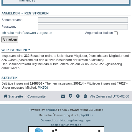
Themen:
75
ANMELDEN
•
REGISTRIEREN
Benutzername:
Passwort:
Ich habe mein Passwort vergessen
Angemeldet bleiben
WER IST ONLINE?
Insgesamt sind
332
Besucher online :: 6 sichtbare Mitglieder, 0 unsichtbare Mitglieder und
326 Gäste (basierend auf den aktiven Besuchern der letzten 5 Minuten)
Der Besucherrekord liegt bei
24800
Besuchern, die am 24.05.2026 03:26 gleichzeitig
online waren.
STATISTIK
Beiträge insgesamt
1268886
• Themen insgesamt
190114
• Mitglieder insgesamt
47027
•
Unser neuestes Mitglied:
MK70d
Startseite
Community
Alle Zeiten sind
UTC+02:00
Powered by
phpBB
® Forum Software © phpBB Limited
Deutsche Übersetzung durch
phpBB.de
Datenschutz
|
Nutzungsbedingungen
hosted by Linevast.de