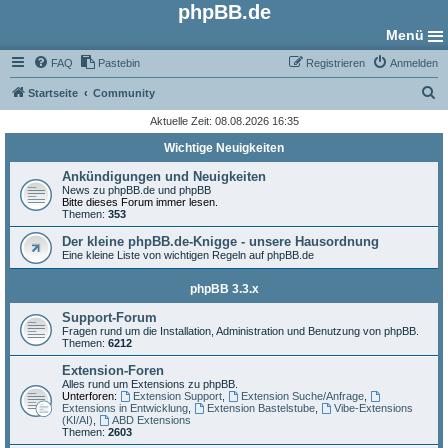
phpBB.de
Menü
FAQ
Pastebin
Registrieren
Anmelden
S
Startseite
Community
u
Aktuelle Zeit: 08.08.2026 16:35
c
Wichtige Neuigkeiten
h
Ankündigungen und Neuigkeiten
e
News zu phpBB.de und phpBB
Bitte dieses Forum immer lesen.
Themen:
353
Der kleine phpBB.de-Knigge - unsere Hausordnung
Eine kleine Liste von wichtigen Regeln auf phpBB.de
phpBB 3.3.x
Support-Forum
Fragen rund um die Installation, Administration und Benutzung von phpBB.
Themen:
6212
Extension-Foren
Alles rund um Extensions zu phpBB.
Unterforen:
Extension Support
,
Extension Suche/Anfrage
,
Extensions in Entwicklung
,
Extension Bastelstube
,
Vibe-Extensions
(KI/AI)
,
ABD Extensions
Themen:
2603