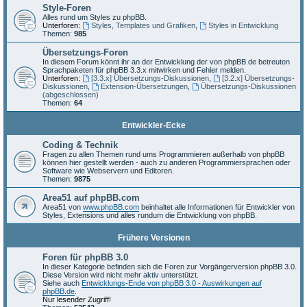
Style-Foren
Alles rund um Styles zu phpBB.
Unterforen:
Styles, Templates und Grafiken
,
Styles in Entwicklung
Themen:
985
Übersetzungs-Foren
In diesem Forum könnt ihr an der Entwicklung der von phpBB.de betreuten
Sprachpaketen für phpBB 3.3.x mitwirken und Fehler melden.
Unterforen:
[3.3.x] Übersetzungs-Diskussionen
,
[3.2.x] Übersetzungs-
Diskussionen
,
Extension-Übersetzungen
,
Übersetzungs-Diskussionen
(abgeschlossen)
Themen:
64
Entwickler-Ecke
Coding & Technik
Fragen zu allen Themen rund ums Programmieren außerhalb von phpBB
können hier gestellt werden - auch zu anderen Programmiersprachen oder
Software wie Webservern und Editoren.
Themen:
9875
Area51 auf phpBB.com
Area51 von
www.phpBB.com
beinhaltet alle Informationen für Entwickler von
Styles, Extensions und alles rundum die Entwicklung von phpBB.
Frühere Versionen
Foren für phpBB 3.0
In dieser Kategorie befinden sich die Foren zur Vorgängerversion phpBB 3.0.
Diese Version wird nicht mehr aktiv unterstützt.
Siehe auch
Entwicklungs-Ende von phpBB 3.0 - Auswirkungen auf
phpBB.de
.
Nur lesender Zugriff!