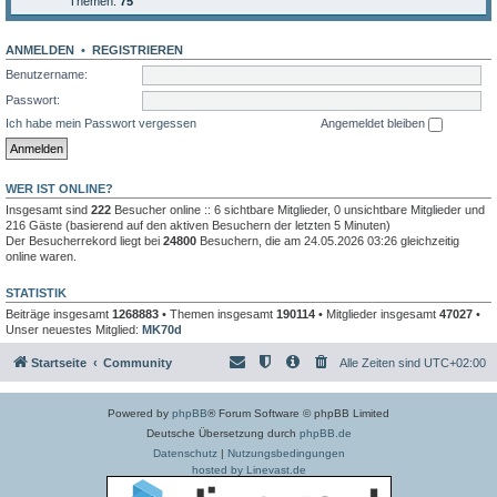
Themen:
75
ANMELDEN
•
REGISTRIEREN
Benutzername:
Passwort:
Ich habe mein Passwort vergessen
Angemeldet bleiben
WER IST ONLINE?
Insgesamt sind
222
Besucher online :: 6 sichtbare Mitglieder, 0 unsichtbare Mitglieder und
216 Gäste (basierend auf den aktiven Besuchern der letzten 5 Minuten)
Der Besucherrekord liegt bei
24800
Besuchern, die am 24.05.2026 03:26 gleichzeitig
online waren.
STATISTIK
Beiträge insgesamt
1268883
• Themen insgesamt
190114
• Mitglieder insgesamt
47027
•
Unser neuestes Mitglied:
MK70d
Startseite
Community
Alle Zeiten sind
UTC+02:00
Powered by
phpBB
® Forum Software © phpBB Limited
Deutsche Übersetzung durch
phpBB.de
Datenschutz
|
Nutzungsbedingungen
hosted by Linevast.de