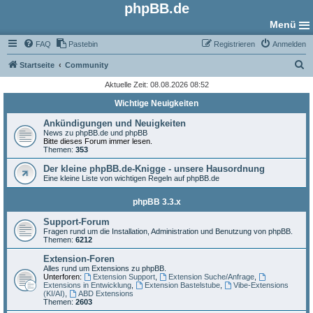
phpBB.de
Menü
FAQ
Pastebin
Registrieren
Anmelden
S
Startseite
Community
u
Aktuelle Zeit: 08.08.2026 08:52
c
Wichtige Neuigkeiten
h
Ankündigungen und Neuigkeiten
e
News zu phpBB.de und phpBB
Bitte dieses Forum immer lesen.
Themen:
353
Der kleine phpBB.de-Knigge - unsere Hausordnung
Eine kleine Liste von wichtigen Regeln auf phpBB.de
phpBB 3.3.x
Support-Forum
Fragen rund um die Installation, Administration und Benutzung von phpBB.
Themen:
6212
Extension-Foren
Alles rund um Extensions zu phpBB.
Unterforen:
Extension Support
,
Extension Suche/Anfrage
,
Extensions in Entwicklung
,
Extension Bastelstube
,
Vibe-Extensions
(KI/AI)
,
ABD Extensions
Themen:
2603