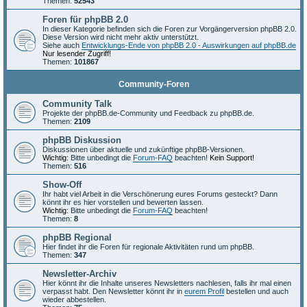
Themen:
52543
Foren für phpBB 2.0
In dieser Kategorie befinden sich die Foren zur Vorgängerversion phpBB 2.0.
Diese Version wird nicht mehr aktiv unterstützt.
Siehe auch
Entwicklungs-Ende von phpBB 2.0 - Auswirkungen auf phpBB.de
Nur lesender Zugriff!
Themen:
101867
Community-Foren
Community Talk
Projekte der phpBB.de-Community und Feedback zu phpBB.de.
Themen:
2109
phpBB Diskussion
Diskussionen über aktuelle und zukünftige phpBB-Versionen.
Wichtig:
Bitte unbedingt die
Forum-FAQ
beachten!
Kein Support!
Themen:
516
Show-Off
Ihr habt viel Arbeit in die Verschönerung eures Forums gesteckt? Dann
könnt ihr es hier vorstellen und bewerten lassen.
Wichtig:
Bitte unbedingt die
Forum-FAQ
beachten!
Themen:
8
phpBB Regional
Hier findet ihr die Foren für regionale Aktivitäten rund um phpBB.
Themen:
347
Newsletter-Archiv
Hier könnt ihr die Inhalte unseres Newsletters nachlesen, falls ihr mal einen
verpasst habt. Den Newsletter könnt ihr in
eurem Profil
bestellen und auch
wieder abbestellen.