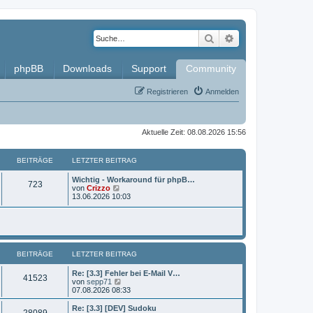
Suche
Erweiterte Such
phpBB
Downloads
Support
Community
Registrieren
Anmelden
Aktuelle Zeit: 08.08.2026 15:56
BEITRÄGE
LETZTER BEITRAG
L
Wichtig - Workaround für phpB…
B
723
e
N
von
Crizzo
t
e
13.06.2026 10:03
e
z
u
t
e
i
e
s
r
t
t
B
e
e
r
BEITRÄGE
i
LETZTER BEITRAG
B
r
t
e
r
i
L
Re: [3.3] Fehler bei E-Mail V…
ä
B
41523
a
t
e
N
von
sepp71
g
r
t
e
07.08.2026 08:33
g
e
a
z
u
g
t
e
L
Re: [3.3] [DEV] Sudoku
e
B
28089