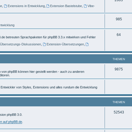
e
ge
,
Extensions in Entwicklung
,
Extension Bastelstube
,
Vibe-
h
m
e
e
T
985
m
n
Entwicklung
h
e
e
T
64
.de betreuten Sprachpaketen für phpBB 3.3.x mitwirken und Fehler
n
m
h
] Übersetzungs-Diskussionen
,
Extension-Übersetzungen
,
e
e
n
m
THEMEN
e
T
9875
von phpBB können hier gestellt werden - auch zu anderen
n
itoren.
h
e
ür Entwickler von Styles, Extensions und alles rundum die Entwicklung
m
e
THEMEN
n
T
52543
rsion phpBB 3.0.
h
en auf phpBB.de
.
e