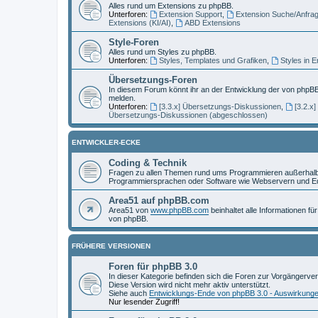
Alles rund um Extensions zu phpBB.
Unterforen:
Extension Support
,
Extension Suche/Anfra
Extensions (KI/AI)
,
ABD Extensions
Style-Foren
Alles rund um Styles zu phpBB.
Unterforen:
Styles, Templates und Grafiken
,
Styles in 
Übersetzungs-Foren
In diesem Forum könnt ihr an der Entwicklung der von phpBB
melden.
Unterforen:
[3.3.x] Übersetzungs-Diskussionen
,
[3.2.x
Übersetzungs-Diskussionen (abgeschlossen)
ENTWICKLER-ECKE
Coding & Technik
Fragen zu allen Themen rund ums Programmieren außerhalb 
Programmiersprachen oder Software wie Webservern und Ed
Area51 auf phpBB.com
Area51 von
www.phpBB.com
beinhaltet alle Informationen f
von phpBB.
FRÜHERE VERSIONEN
Foren für phpBB 3.0
In dieser Kategorie befinden sich die Foren zur Vorgängerve
Diese Version wird nicht mehr aktiv unterstützt.
Siehe auch
Entwicklungs-Ende von phpBB 3.0 - Auswirkung
Nur lesender Zugriff!