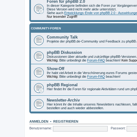
Foren für phpBB 2.0
In dieser Kategorie befinden sich die Foren zur Vorgängerve
Diese Version wird nicht mehr aktiv unterstützt.
Siehe auch
Entwicklungs-Ende von phpBB 2.0 - Auswirkung
Nur lesender Zugriff!
COMMUNITY-FOREN
Community Talk
Projekte der phpBB.de-Community und Feedback zu phpBB.
phpBB Diskussion
Diskussionen über aktuelle und zukünftige phpBB-Versionen.
Wichtig:
Bitte unbedingt die
Forum-FAQ
beachten!
Kein Suppo
Show-Off
Ihr habt viel Arbeit in die Verschönerung eures Forums geste
Wichtig:
Bitte unbedingt die
Forum-FAQ
beachten!
phpBB Regional
Hier findet ihr die Foren für regionale Aktivitäten rund um php
Newsletter-Archiv
Hier könnt ihr die Inhalte unseres Newsletters nachlesen, fal
bestellen und auch wieder abbestellen.
ANMELDEN
•
REGISTRIEREN
Benutzername:
Passwort: