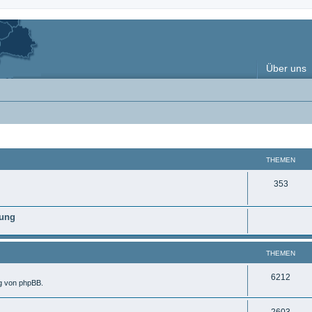
Über uns
THEMEN
T
353
h
nung
e
m
THEMEN
e
n
T
6212
ng von phpBB.
h
T
2603