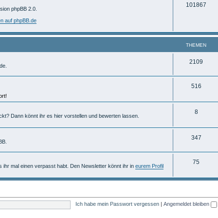
T
101867
m
rsion phpBB 2.0.
h
e
en auf phpBB.de
e
n
m
THEMEN
e
T
2109
de.
n
h
T
516
e
rt!
h
m
e
T
8
e
ckt? Dann könnt ihr es hier vorstellen und bewerten lassen.
m
h
n
e
e
T
347
BB.
n
m
h
T
75
e
e
ls ihr mal einen verpasst habt. Den Newsletter könnt ihr in
eurem Profil
h
n
m
e
e
m
n
Ich habe mein Passwort vergessen
|
Angemeldet bleiben
e