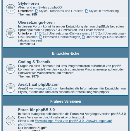
Style-Foren
Alles rund um Styles zu phpBB.
Unterforen:
Styles, Templates und Grafiken
,
Styles in Entwicklung
Themen:
985
Übersetzungs-Foren
In diesem Forum könnt ihr an der Entwicklung der von phpBB.de betreuten
Sprachpaketen für phpBB 3.3.x mitwirken und Fehler melden.
Unterforen:
[3.3.x] Übersetzungs-Diskussionen
,
[3.2.x] Übersetzungs-
Diskussionen
,
Extension-Übersetzungen
,
Übersetzungs-Diskussionen
(abgeschlossen)
Themen:
64
Entwickler-Ecke
Coding & Technik
Fragen zu allen Themen rund ums Programmieren außerhalb von phpBB
können hier gestellt werden - auch zu anderen Programmiersprachen oder
Software wie Webservern und Editoren.
Themen:
9875
Area51 auf phpBB.com
Area51 von
www.phpBB.com
beinhaltet alle Informationen für Entwickler von
Styles, Extensions und alles rundum die Entwicklung von phpBB.
Frühere Versionen
Foren für phpBB 3.0
In dieser Kategorie befinden sich die Foren zur Vorgängerversion phpBB 3.0.
Diese Version wird nicht mehr aktiv unterstützt.
Siehe auch
Entwicklungs-Ende von phpBB 3.0 - Auswirkungen auf
phpBB.de
.
Nur lesender Zugriff!