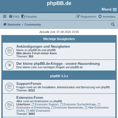
phpBB.de
Menü
FAQ
Pastebin
Registrieren
Anmelden
S
Startseite
Community
u
Aktuelle Zeit: 07.08.2026 23:55
c
Wichtige Neuigkeiten
h
Ankündigungen und Neuigkeiten
e
News zu phpBB.de und phpBB
Bitte dieses Forum immer lesen.
Themen:
353
Der kleine phpBB.de-Knigge - unsere Hausordnung
Eine kleine Liste von wichtigen Regeln auf phpBB.de
phpBB 3.3.x
Support-Forum
Fragen rund um die Installation, Administration und Benutzung von phpBB.
Themen:
6212
Extension-Foren
Alles rund um Extensions zu phpBB.
Unterforen:
Extension Support
,
Extension Suche/Anfrage
,
Extensions in Entwicklung
,
Extension Bastelstube
,
Vibe-Extensions
(KI/AI)
,
ABD Extensions
Themen:
2603