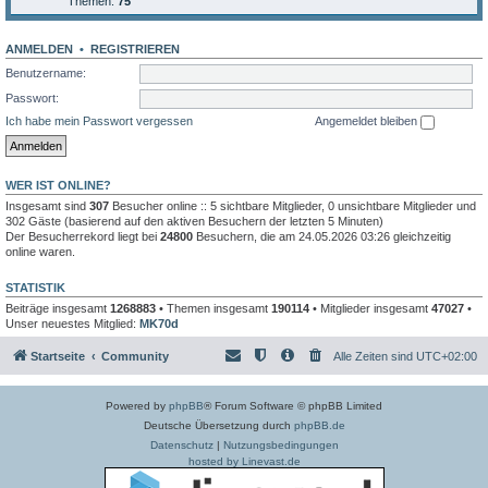
Themen:
75
ANMELDEN
•
REGISTRIEREN
Benutzername:
Passwort:
Ich habe mein Passwort vergessen
Angemeldet bleiben
WER IST ONLINE?
Insgesamt sind
307
Besucher online :: 5 sichtbare Mitglieder, 0 unsichtbare Mitglieder und
302 Gäste (basierend auf den aktiven Besuchern der letzten 5 Minuten)
Der Besucherrekord liegt bei
24800
Besuchern, die am 24.05.2026 03:26 gleichzeitig
online waren.
STATISTIK
Beiträge insgesamt
1268883
• Themen insgesamt
190114
• Mitglieder insgesamt
47027
•
Unser neuestes Mitglied:
MK70d
Startseite
Community
Alle Zeiten sind
UTC+02:00
Powered by
phpBB
® Forum Software © phpBB Limited
Deutsche Übersetzung durch
phpBB.de
Datenschutz
|
Nutzungsbedingungen
hosted by Linevast.de