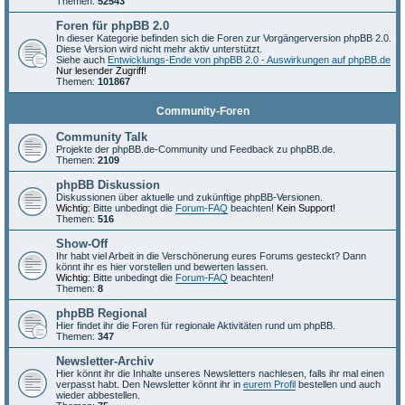
Themen:
52543
Foren für phpBB 2.0
In dieser Kategorie befinden sich die Foren zur Vorgängerversion phpBB 2.0.
Diese Version wird nicht mehr aktiv unterstützt.
Siehe auch
Entwicklungs-Ende von phpBB 2.0 - Auswirkungen auf phpBB.de
Nur lesender Zugriff!
Themen:
101867
Community-Foren
Community Talk
Projekte der phpBB.de-Community und Feedback zu phpBB.de.
Themen:
2109
phpBB Diskussion
Diskussionen über aktuelle und zukünftige phpBB-Versionen.
Wichtig:
Bitte unbedingt die
Forum-FAQ
beachten!
Kein Support!
Themen:
516
Show-Off
Ihr habt viel Arbeit in die Verschönerung eures Forums gesteckt? Dann
könnt ihr es hier vorstellen und bewerten lassen.
Wichtig:
Bitte unbedingt die
Forum-FAQ
beachten!
Themen:
8
phpBB Regional
Hier findet ihr die Foren für regionale Aktivitäten rund um phpBB.
Themen:
347
Newsletter-Archiv
Hier könnt ihr die Inhalte unseres Newsletters nachlesen, falls ihr mal einen
verpasst habt. Den Newsletter könnt ihr in
eurem Profil
bestellen und auch
wieder abbestellen.