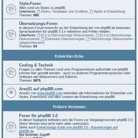
Style-Foren
Alles rund um Styles zu phpBB.
Unterforen:
Styles, Templates und Grafiken
,
Styles in Entwicklung
Themen:
985
Übersetzungs-Foren
In diesem Forum könnt ihr an der Entwicklung der von phpBB.de betreuten
Sprachpaketen für phpBB 3.3.x mitwirken und Fehler melden.
Unterforen:
[3.3.x] Übersetzungs-Diskussionen
,
[3.2.x] Übersetzungs-
Diskussionen
,
Extension-Übersetzungen
,
Übersetzungs-Diskussionen
(abgeschlossen)
Themen:
64
Entwickler-Ecke
Coding & Technik
Fragen zu allen Themen rund ums Programmieren außerhalb von phpBB
können hier gestellt werden - auch zu anderen Programmiersprachen oder
Software wie Webservern und Editoren.
Themen:
9875
Area51 auf phpBB.com
Area51 von
www.phpBB.com
beinhaltet alle Informationen für Entwickler von
Styles, Extensions und alles rundum die Entwicklung von phpBB.
Frühere Versionen
Foren für phpBB 3.0
In dieser Kategorie befinden sich die Foren zur Vorgängerversion phpBB 3.0.
Diese Version wird nicht mehr aktiv unterstützt.
Siehe auch
Entwicklungs-Ende von phpBB 3.0 - Auswirkungen auf
phpBB.de
.
Nur lesender Zugriff!