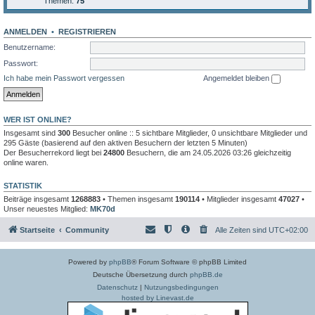
Themen:
75
ANMELDEN
•
REGISTRIEREN
Benutzername:
Passwort:
Ich habe mein Passwort vergessen
Angemeldet bleiben
WER IST ONLINE?
Insgesamt sind
300
Besucher online :: 5 sichtbare Mitglieder, 0 unsichtbare Mitglieder und
295 Gäste (basierend auf den aktiven Besuchern der letzten 5 Minuten)
Der Besucherrekord liegt bei
24800
Besuchern, die am 24.05.2026 03:26 gleichzeitig
online waren.
STATISTIK
Beiträge insgesamt
1268883
• Themen insgesamt
190114
• Mitglieder insgesamt
47027
•
Unser neuestes Mitglied:
MK70d
Startseite
Community
Alle Zeiten sind
UTC+02:00
Powered by
phpBB
® Forum Software © phpBB Limited
Deutsche Übersetzung durch
phpBB.de
Datenschutz
|
Nutzungsbedingungen
hosted by Linevast.de