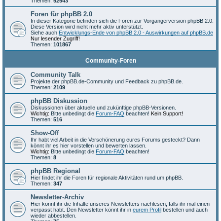
Themen:
52543
Foren für phpBB 2.0
In dieser Kategorie befinden sich die Foren zur Vorgängerversion phpBB 2.0.
Diese Version wird nicht mehr aktiv unterstützt.
Siehe auch
Entwicklungs-Ende von phpBB 2.0 - Auswirkungen auf phpBB.de
Nur lesender Zugriff!
Themen:
101867
Community-Foren
Community Talk
Projekte der phpBB.de-Community und Feedback zu phpBB.de.
Themen:
2109
phpBB Diskussion
Diskussionen über aktuelle und zukünftige phpBB-Versionen.
Wichtig:
Bitte unbedingt die
Forum-FAQ
beachten!
Kein Support!
Themen:
516
Show-Off
Ihr habt viel Arbeit in die Verschönerung eures Forums gesteckt? Dann
könnt ihr es hier vorstellen und bewerten lassen.
Wichtig:
Bitte unbedingt die
Forum-FAQ
beachten!
Themen:
8
phpBB Regional
Hier findet ihr die Foren für regionale Aktivitäten rund um phpBB.
Themen:
347
Newsletter-Archiv
Hier könnt ihr die Inhalte unseres Newsletters nachlesen, falls ihr mal einen
verpasst habt. Den Newsletter könnt ihr in
eurem Profil
bestellen und auch
wieder abbestellen.