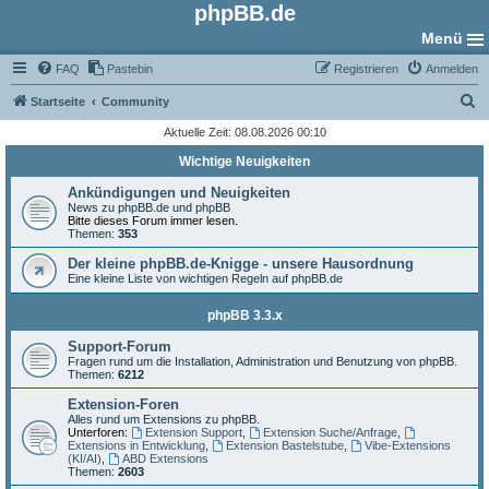
phpBB.de
Menü
FAQ
Pastebin
Registrieren
Anmelden
S
Startseite
Community
u
Aktuelle Zeit: 08.08.2026 00:10
c
Wichtige Neuigkeiten
h
Ankündigungen und Neuigkeiten
e
News zu phpBB.de und phpBB
Bitte dieses Forum immer lesen.
Themen:
353
Der kleine phpBB.de-Knigge - unsere Hausordnung
Eine kleine Liste von wichtigen Regeln auf phpBB.de
phpBB 3.3.x
Support-Forum
Fragen rund um die Installation, Administration und Benutzung von phpBB.
Themen:
6212
Extension-Foren
Alles rund um Extensions zu phpBB.
Unterforen:
Extension Support
,
Extension Suche/Anfrage
,
Extensions in Entwicklung
,
Extension Bastelstube
,
Vibe-Extensions
(KI/AI)
,
ABD Extensions
Themen:
2603