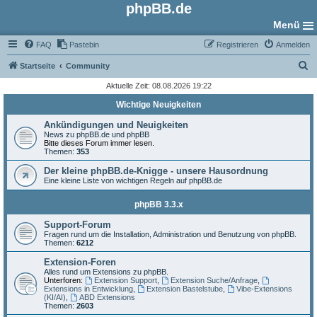
phpBB.de
Menü
FAQ
Pastebin
Registrieren
Anmelden
S
Startseite
Community
u
Aktuelle Zeit: 08.08.2026 19:22
c
Wichtige Neuigkeiten
h
Ankündigungen und Neuigkeiten
e
News zu phpBB.de und phpBB
Bitte dieses Forum immer lesen.
Themen:
353
Der kleine phpBB.de-Knigge - unsere Hausordnung
Eine kleine Liste von wichtigen Regeln auf phpBB.de
phpBB 3.3.x
Support-Forum
Fragen rund um die Installation, Administration und Benutzung von phpBB.
Themen:
6212
Extension-Foren
Alles rund um Extensions zu phpBB.
Unterforen:
Extension Support
,
Extension Suche/Anfrage
,
Extensions in Entwicklung
,
Extension Bastelstube
,
Vibe-Extensions
(KI/AI)
,
ABD Extensions
Themen:
2603