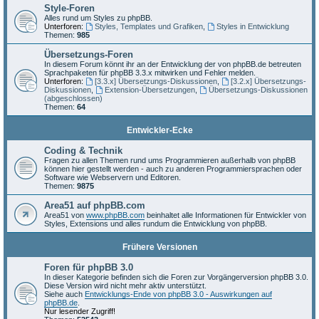
Style-Foren
Alles rund um Styles zu phpBB.
Unterforen:
Styles, Templates und Grafiken
,
Styles in Entwicklung
Themen:
985
Übersetzungs-Foren
In diesem Forum könnt ihr an der Entwicklung der von phpBB.de betreuten
Sprachpaketen für phpBB 3.3.x mitwirken und Fehler melden.
Unterforen:
[3.3.x] Übersetzungs-Diskussionen
,
[3.2.x] Übersetzungs-
Diskussionen
,
Extension-Übersetzungen
,
Übersetzungs-Diskussionen
(abgeschlossen)
Themen:
64
Entwickler-Ecke
Coding & Technik
Fragen zu allen Themen rund ums Programmieren außerhalb von phpBB
können hier gestellt werden - auch zu anderen Programmiersprachen oder
Software wie Webservern und Editoren.
Themen:
9875
Area51 auf phpBB.com
Area51 von
www.phpBB.com
beinhaltet alle Informationen für Entwickler von
Styles, Extensions und alles rundum die Entwicklung von phpBB.
Frühere Versionen
Foren für phpBB 3.0
In dieser Kategorie befinden sich die Foren zur Vorgängerversion phpBB 3.0.
Diese Version wird nicht mehr aktiv unterstützt.
Siehe auch
Entwicklungs-Ende von phpBB 3.0 - Auswirkungen auf
phpBB.de
.
Nur lesender Zugriff!