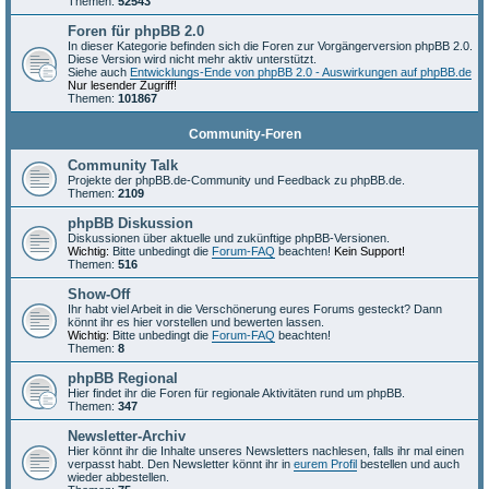
Themen:
52543
Foren für phpBB 2.0
In dieser Kategorie befinden sich die Foren zur Vorgängerversion phpBB 2.0.
Diese Version wird nicht mehr aktiv unterstützt.
Siehe auch
Entwicklungs-Ende von phpBB 2.0 - Auswirkungen auf phpBB.de
Nur lesender Zugriff!
Themen:
101867
Community-Foren
Community Talk
Projekte der phpBB.de-Community und Feedback zu phpBB.de.
Themen:
2109
phpBB Diskussion
Diskussionen über aktuelle und zukünftige phpBB-Versionen.
Wichtig:
Bitte unbedingt die
Forum-FAQ
beachten!
Kein Support!
Themen:
516
Show-Off
Ihr habt viel Arbeit in die Verschönerung eures Forums gesteckt? Dann
könnt ihr es hier vorstellen und bewerten lassen.
Wichtig:
Bitte unbedingt die
Forum-FAQ
beachten!
Themen:
8
phpBB Regional
Hier findet ihr die Foren für regionale Aktivitäten rund um phpBB.
Themen:
347
Newsletter-Archiv
Hier könnt ihr die Inhalte unseres Newsletters nachlesen, falls ihr mal einen
verpasst habt. Den Newsletter könnt ihr in
eurem Profil
bestellen und auch
wieder abbestellen.