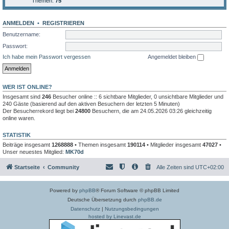
Themen:
75
ANMELDEN
•
REGISTRIEREN
Benutzername:
Passwort:
Ich habe mein Passwort vergessen
Angemeldet bleiben
WER IST ONLINE?
Insgesamt sind
246
Besucher online :: 6 sichtbare Mitglieder, 0 unsichtbare Mitglieder und
240 Gäste (basierend auf den aktiven Besuchern der letzten 5 Minuten)
Der Besucherrekord liegt bei
24800
Besuchern, die am 24.05.2026 03:26 gleichzeitig
online waren.
STATISTIK
Beiträge insgesamt
1268888
• Themen insgesamt
190114
• Mitglieder insgesamt
47027
•
Unser neuestes Mitglied:
MK70d
Startseite
Community
Alle Zeiten sind
UTC+02:00
Powered by
phpBB
® Forum Software © phpBB Limited
Deutsche Übersetzung durch
phpBB.de
Datenschutz
|
Nutzungsbedingungen
hosted by Linevast.de