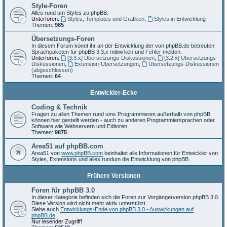
Style-Foren
Alles rund um Styles zu phpBB.
Unterforen:
Styles, Templates und Grafiken
,
Styles in Entwicklung
Themen:
985
Übersetzungs-Foren
In diesem Forum könnt ihr an der Entwicklung der von phpBB.de betreuten
Sprachpaketen für phpBB 3.3.x mitwirken und Fehler melden.
Unterforen:
[3.3.x] Übersetzungs-Diskussionen
,
[3.2.x] Übersetzungs-
Diskussionen
,
Extension-Übersetzungen
,
Übersetzungs-Diskussionen
(abgeschlossen)
Themen:
64
Entwickler-Ecke
Coding & Technik
Fragen zu allen Themen rund ums Programmieren außerhalb von phpBB
können hier gestellt werden - auch zu anderen Programmiersprachen oder
Software wie Webservern und Editoren.
Themen:
9875
Area51 auf phpBB.com
Area51 von
www.phpBB.com
beinhaltet alle Informationen für Entwickler von
Styles, Extensions und alles rundum die Entwicklung von phpBB.
Frühere Versionen
Foren für phpBB 3.0
In dieser Kategorie befinden sich die Foren zur Vorgängerversion phpBB 3.0.
Diese Version wird nicht mehr aktiv unterstützt.
Siehe auch
Entwicklungs-Ende von phpBB 3.0 - Auswirkungen auf
phpBB.de
.
Nur lesender Zugriff!