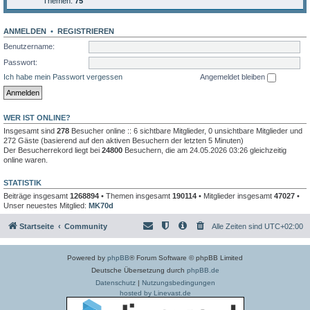
Themen:
75
ANMELDEN
•
REGISTRIEREN
Benutzername:
Passwort:
Ich habe mein Passwort vergessen
Angemeldet bleiben
WER IST ONLINE?
Insgesamt sind
278
Besucher online :: 6 sichtbare Mitglieder, 0 unsichtbare Mitglieder und
272 Gäste (basierend auf den aktiven Besuchern der letzten 5 Minuten)
Der Besucherrekord liegt bei
24800
Besuchern, die am 24.05.2026 03:26 gleichzeitig
online waren.
STATISTIK
Beiträge insgesamt
1268894
• Themen insgesamt
190114
• Mitglieder insgesamt
47027
•
Unser neuestes Mitglied:
MK70d
Startseite
Community
Alle Zeiten sind
UTC+02:00
Powered by
phpBB
® Forum Software © phpBB Limited
Deutsche Übersetzung durch
phpBB.de
Datenschutz
|
Nutzungsbedingungen
hosted by Linevast.de