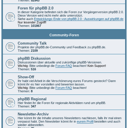
Themen:
52543
Foren für phpBB 2.0
In dieser Kategorie befinden sich die Foren zur Vorgängerversion phpBB 2.0.
Diese Version wird nicht mehr aktiv unterstützt.
Siehe auch
Entwicklungs-Ende von phpBB 2.0 - Auswirkungen auf phpBB.de
Nur lesender Zugriff!
Themen:
101867
Community-Foren
Community Talk
Projekte der phpBB.de-Community und Feedback zu phpBB.de.
Themen:
2109
phpBB Diskussion
Diskussionen über aktuelle und zukünftige phpBB-Versionen.
Wichtig:
Bitte unbedingt die
Forum-FAQ
beachten!
Kein Support!
Themen:
516
Show-Off
Ihr habt viel Arbeit in die Verschönerung eures Forums gesteckt? Dann
könnt ihr es hier vorstellen und bewerten lassen.
Wichtig:
Bitte unbedingt die
Forum-FAQ
beachten!
Themen:
8
phpBB Regional
Hier findet ihr die Foren für regionale Aktivitäten rund um phpBB.
Themen:
347
Newsletter-Archiv
Hier könnt ihr die Inhalte unseres Newsletters nachlesen, falls ihr mal einen
verpasst habt. Den Newsletter könnt ihr in
eurem Profil
bestellen und auch
wieder abbestellen.