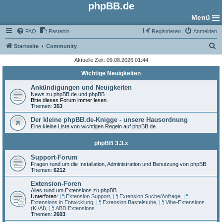
phpBB.de
Menü
FAQ
Pastebin
Registrieren
Anmelden
S
Startseite
Community
u
Aktuelle Zeit: 09.08.2026 01:44
c
Wichtige Neuigkeiten
h
Ankündigungen und Neuigkeiten
e
News zu phpBB.de und phpBB
Bitte dieses Forum immer lesen.
Themen:
353
Der kleine phpBB.de-Knigge - unsere Hausordnung
Eine kleine Liste von wichtigen Regeln auf phpBB.de
phpBB 3.3.x
Support-Forum
Fragen rund um die Installation, Administration und Benutzung von phpBB.
Themen:
6212
Extension-Foren
Alles rund um Extensions zu phpBB.
Unterforen:
Extension Support
,
Extension Suche/Anfrage
,
Extensions in Entwicklung
,
Extension Bastelstube
,
Vibe-Extensions
(KI/AI)
,
ABD Extensions
Themen:
2603