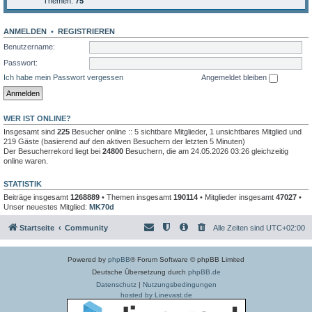
Themen:
75
ANMELDEN
•
REGISTRIEREN
Benutzername:
Passwort:
Ich habe mein Passwort vergessen
Angemeldet bleiben
WER IST ONLINE?
Insgesamt sind
225
Besucher online :: 5 sichtbare Mitglieder, 1 unsichtbares Mitglied und
219 Gäste (basierend auf den aktiven Besuchern der letzten 5 Minuten)
Der Besucherrekord liegt bei
24800
Besuchern, die am 24.05.2026 03:26 gleichzeitig
online waren.
STATISTIK
Beiträge insgesamt
1268889
• Themen insgesamt
190114
• Mitglieder insgesamt
47027
•
Unser neuestes Mitglied:
MK70d
Startseite
Community
Alle Zeiten sind
UTC+02:00
Powered by
phpBB
® Forum Software © phpBB Limited
Deutsche Übersetzung durch
phpBB.de
Datenschutz
|
Nutzungsbedingungen
hosted by Linevast.de