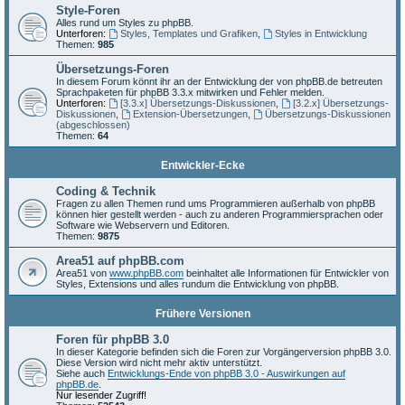
Style-Foren
Alles rund um Styles zu phpBB.
Unterforen:
Styles, Templates und Grafiken
,
Styles in Entwicklung
Themen:
985
Übersetzungs-Foren
In diesem Forum könnt ihr an der Entwicklung der von phpBB.de betreuten
Sprachpaketen für phpBB 3.3.x mitwirken und Fehler melden.
Unterforen:
[3.3.x] Übersetzungs-Diskussionen
,
[3.2.x] Übersetzungs-
Diskussionen
,
Extension-Übersetzungen
,
Übersetzungs-Diskussionen
(abgeschlossen)
Themen:
64
Entwickler-Ecke
Coding & Technik
Fragen zu allen Themen rund ums Programmieren außerhalb von phpBB
können hier gestellt werden - auch zu anderen Programmiersprachen oder
Software wie Webservern und Editoren.
Themen:
9875
Area51 auf phpBB.com
Area51 von
www.phpBB.com
beinhaltet alle Informationen für Entwickler von
Styles, Extensions und alles rundum die Entwicklung von phpBB.
Frühere Versionen
Foren für phpBB 3.0
In dieser Kategorie befinden sich die Foren zur Vorgängerversion phpBB 3.0.
Diese Version wird nicht mehr aktiv unterstützt.
Siehe auch
Entwicklungs-Ende von phpBB 3.0 - Auswirkungen auf
phpBB.de
.
Nur lesender Zugriff!