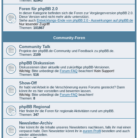
Themen:
52543
Foren für phpBB 2.0
In dieser Kategorie befinden sich die Foren zur Vorgängerversion phpBB 2.0.
Diese Version wird nicht mehr aktiv unterstützt.
Siehe auch
Entwicklungs-Ende von phpBB 2.0 - Auswirkungen auf phpBB.de
Nur lesender Zugriff!
Themen:
101867
Community-Foren
Community Talk
Projekte der phpBB.de-Community und Feedback zu phpBB.de.
Themen:
2109
phpBB Diskussion
Diskussionen über aktuelle und zukünftige phpBB-Versionen.
Wichtig:
Bitte unbedingt die
Forum-FAQ
beachten!
Kein Support!
Themen:
516
Show-Off
Ihr habt viel Arbeit in die Verschönerung eures Forums gesteckt? Dann
könnt ihr es hier vorstellen und bewerten lassen.
Wichtig:
Bitte unbedingt die
Forum-FAQ
beachten!
Themen:
8
phpBB Regional
Hier findet ihr die Foren für regionale Aktivitäten rund um phpBB.
Themen:
347
Newsletter-Archiv
Hier könnt ihr die Inhalte unseres Newsletters nachlesen, falls ihr mal einen
verpasst habt. Den Newsletter könnt ihr in
eurem Profil
bestellen und auch
wieder abbestellen.