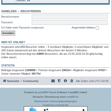
Themen:
75
ANMELDEN
•
REGISTRIEREN
Benutzername:
Passwort:
Ich habe mein Passwort vergessen
Angemeldet bleiben
WER IST ONLINE?
Insgesamt sind
272
Besucher online :: 6 sichtbare Mitglieder, 0 unsichtbare Mitglieder und
266 Gäste (basierend auf den aktiven Besuchern der letzten 5 Minuten)
Der Besucherrekord liegt bei
24800
Besuchern, die am 24.05.2026 03:26 gleichzeitig
online waren.
STATISTIK
Beiträge insgesamt
1268889
• Themen insgesamt
190114
• Mitglieder insgesamt
47027
•
Unser neuestes Mitglied:
MK70d
Startseite
Community
Alle Zeiten sind
UTC+02:00
Powered by
phpBB
® Forum Software © phpBB Limited
Deutsche Übersetzung durch
phpBB.de
Datenschutz
|
Nutzungsbedingungen
hosted by Linevast.de