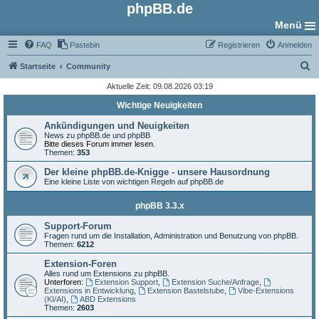
phpBB.de
Menü
FAQ
Pastebin
Registrieren
Anmelden
S
Startseite
Community
u
Aktuelle Zeit: 09.08.2026 03:19
c
Wichtige Neuigkeiten
h
Ankündigungen und Neuigkeiten
e
News zu phpBB.de und phpBB
Bitte dieses Forum immer lesen.
Themen:
353
Der kleine phpBB.de-Knigge - unsere Hausordnung
Eine kleine Liste von wichtigen Regeln auf phpBB.de
phpBB 3.3.x
Support-Forum
Fragen rund um die Installation, Administration und Benutzung von phpBB.
Themen:
6212
Extension-Foren
Alles rund um Extensions zu phpBB.
Unterforen:
Extension Support
,
Extension Suche/Anfrage
,
Extensions in Entwicklung
,
Extension Bastelstube
,
Vibe-Extensions
(KI/AI)
,
ABD Extensions
Themen:
2603