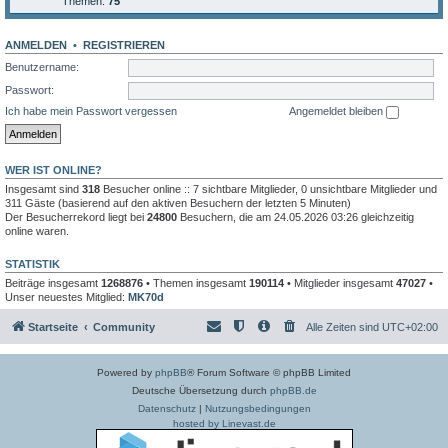
Themen:
75
ANMELDEN
•
REGISTRIEREN
Benutzername:
Passwort:
Ich habe mein Passwort vergessen
Angemeldet bleiben
WER IST ONLINE?
Insgesamt sind
318
Besucher online :: 7 sichtbare Mitglieder, 0 unsichtbare Mitglieder und
311 Gäste (basierend auf den aktiven Besuchern der letzten 5 Minuten)
Der Besucherrekord liegt bei
24800
Besuchern, die am 24.05.2026 03:26 gleichzeitig
online waren.
STATISTIK
Beiträge insgesamt
1268876
• Themen insgesamt
190114
• Mitglieder insgesamt
47027
•
Unser neuestes Mitglied:
MK70d
Startseite
Community
Alle Zeiten sind
UTC+02:00
Powered by
phpBB
® Forum Software © phpBB Limited
Deutsche Übersetzung durch
phpBB.de
Datenschutz
|
Nutzungsbedingungen
hosted by Linevast.de