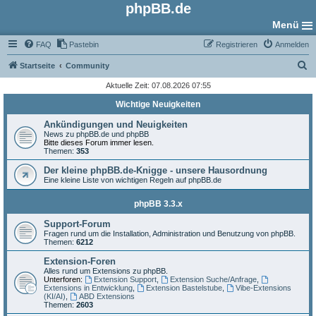
phpBB.de
Menü
FAQ
Pastebin
Registrieren
Anmelden
S
Startseite
Community
u
Aktuelle Zeit: 07.08.2026 07:55
c
Wichtige Neuigkeiten
h
Ankündigungen und Neuigkeiten
e
News zu phpBB.de und phpBB
Bitte dieses Forum immer lesen.
Themen:
353
Der kleine phpBB.de-Knigge - unsere Hausordnung
Eine kleine Liste von wichtigen Regeln auf phpBB.de
phpBB 3.3.x
Support-Forum
Fragen rund um die Installation, Administration und Benutzung von phpBB.
Themen:
6212
Extension-Foren
Alles rund um Extensions zu phpBB.
Unterforen:
Extension Support
,
Extension Suche/Anfrage
,
Extensions in Entwicklung
,
Extension Bastelstube
,
Vibe-Extensions
(KI/AI)
,
ABD Extensions
Themen:
2603