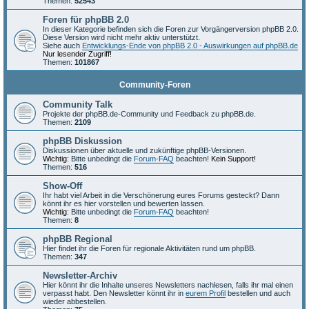
Themen:
52543
Foren für phpBB 2.0
In dieser Kategorie befinden sich die Foren zur Vorgängerversion phpBB 2.0.
Diese Version wird nicht mehr aktiv unterstützt.
Siehe auch
Entwicklungs-Ende von phpBB 2.0 - Auswirkungen auf phpBB.de
Nur lesender Zugriff!
Themen:
101867
Community-Foren
Community Talk
Projekte der phpBB.de-Community und Feedback zu phpBB.de.
Themen:
2109
phpBB Diskussion
Diskussionen über aktuelle und zukünftige phpBB-Versionen.
Wichtig:
Bitte unbedingt die
Forum-FAQ
beachten!
Kein Support!
Themen:
516
Show-Off
Ihr habt viel Arbeit in die Verschönerung eures Forums gesteckt? Dann
könnt ihr es hier vorstellen und bewerten lassen.
Wichtig:
Bitte unbedingt die
Forum-FAQ
beachten!
Themen:
8
phpBB Regional
Hier findet ihr die Foren für regionale Aktivitäten rund um phpBB.
Themen:
347
Newsletter-Archiv
Hier könnt ihr die Inhalte unseres Newsletters nachlesen, falls ihr mal einen
verpasst habt. Den Newsletter könnt ihr in
eurem Profil
bestellen und auch
wieder abbestellen.