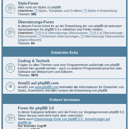
Style-Foren
Alles rund um Styles zu phpBB.
Unterforen:
Styles, Templates und Grafiken
,
Styles in Entwicklung
Themen:
985
Übersetzungs-Foren
In diesem Forum könnt ihr an der Entwicklung der von phpBB.de betreuten
Sprachpaketen für phpBB 3.3.x mitwirken und Fehler melden.
Unterforen:
[3.3.x] Übersetzungs-Diskussionen
,
[3.2.x] Übersetzungs-
Diskussionen
,
Extension-Übersetzungen
,
Übersetzungs-Diskussionen
(abgeschlossen)
Themen:
64
Entwickler-Ecke
Coding & Technik
Fragen zu allen Themen rund ums Programmieren außerhalb von phpBB
können hier gestellt werden - auch zu anderen Programmiersprachen oder
Software wie Webservern und Editoren.
Themen:
9875
Area51 auf phpBB.com
Area51 von
www.phpBB.com
beinhaltet alle Informationen für Entwickler von
Styles, Extensions und alles rundum die Entwicklung von phpBB.
Frühere Versionen
Foren für phpBB 3.0
In dieser Kategorie befinden sich die Foren zur Vorgängerversion phpBB 3.0.
Diese Version wird nicht mehr aktiv unterstützt.
Siehe auch
Entwicklungs-Ende von phpBB 3.0 - Auswirkungen auf
phpBB.de
.
Nur lesender Zugriff!