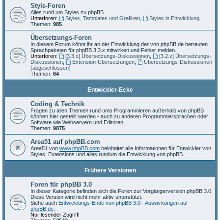
Style-Foren
Alles rund um Styles zu phpBB.
Unterforen:
Styles, Templates und Grafiken
,
Styles in Entwicklung
Themen:
985
Übersetzungs-Foren
In diesem Forum könnt ihr an der Entwicklung der von phpBB.de betreuten
Sprachpaketen für phpBB 3.3.x mitwirken und Fehler melden.
Unterforen:
[3.3.x] Übersetzungs-Diskussionen
,
[3.2.x] Übersetzungs-
Diskussionen
,
Extension-Übersetzungen
,
Übersetzungs-Diskussionen
(abgeschlossen)
Themen:
64
Entwickler-Ecke
Coding & Technik
Fragen zu allen Themen rund ums Programmieren außerhalb von phpBB
können hier gestellt werden - auch zu anderen Programmiersprachen oder
Software wie Webservern und Editoren.
Themen:
9875
Area51 auf phpBB.com
Area51 von
www.phpBB.com
beinhaltet alle Informationen für Entwickler von
Styles, Extensions und alles rundum die Entwicklung von phpBB.
Frühere Versionen
Foren für phpBB 3.0
In dieser Kategorie befinden sich die Foren zur Vorgängerversion phpBB 3.0.
Diese Version wird nicht mehr aktiv unterstützt.
Siehe auch
Entwicklungs-Ende von phpBB 3.0 - Auswirkungen auf
phpBB.de
.
Nur lesender Zugriff!