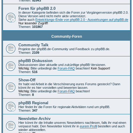
Themen:
52543
Foren für phpBB 2.0
In dieser Kategorie befinden sich die Foren zur Vorgängerversion phpBB 2.0.
Diese Version wird nicht mehr aktiv unterstützt.
Siehe auch
Entwicklungs-Ende von phpBB 2.0 - Auswirkungen auf phpBB.de
Nur lesender Zugriff!
Themen:
101867
Community-Foren
Community Talk
Projekte der phpBB.de-Community und Feedback zu phpBB.de.
Themen:
2109
phpBB Diskussion
Diskussionen über aktuelle und zukünftige phpBB-Versionen.
Wichtig:
Bitte unbedingt die
Forum-FAQ
beachten!
Kein Support!
Themen:
516
Show-Off
Ihr habt viel Arbeit in die Verschönerung eures Forums gesteckt? Dann
könnt ihr es hier vorstellen und bewerten lassen.
Wichtig:
Bitte unbedingt die
Forum-FAQ
beachten!
Themen:
8
phpBB Regional
Hier findet ihr die Foren für regionale Aktivitäten rund um phpBB.
Themen:
347
Newsletter-Archiv
Hier könnt ihr die Inhalte unseres Newsletters nachlesen, falls ihr mal einen
verpasst habt. Den Newsletter könnt ihr in
eurem Profil
bestellen und auch
wieder abbestellen.