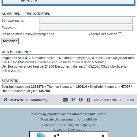
Themen:
75
ANMELDEN
•
REGISTRIEREN
Benutzername:
Passwort:
Ich habe mein Passwort vergessen
Angemeldet bleiben
WER IST ONLINE?
Insgesamt sind
312
Besucher online :: 6 sichtbare Mitglieder, 0 unsichtbare Mitglieder und
306 Gäste (basierend auf den aktiven Besuchern der letzten 5 Minuten)
Der Besucherrekord liegt bei
24800
Besuchern, die am 24.05.2026 03:26 gleichzeitig
online waren.
STATISTIK
Beiträge insgesamt
1268876
• Themen insgesamt
190114
• Mitglieder insgesamt
47027
•
Unser neuestes Mitglied:
MK70d
Startseite
Community
Alle Zeiten sind
UTC+02:00
Powered by
phpBB
® Forum Software © phpBB Limited
Deutsche Übersetzung durch
phpBB.de
Datenschutz
|
Nutzungsbedingungen
hosted by Linevast.de