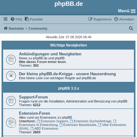
phpBB.de
Menü
FAQ
Pastebin
Registrieren
Anmelden
S
Startseite
Community
u
Aktuelle Zeit: 07.08.2026 06:46
c
Wichtige Neuigkeiten
h
Ankündigungen und Neuigkeiten
e
News zu phpBB.de und phpBB
Bitte dieses Forum immer lesen.
Themen:
353
Der kleine phpBB.de-Knigge - unsere Hausordnung
Eine kleine Liste von wichtigen Regeln auf phpBB.de
phpBB 3.3.x
Support-Forum
Fragen rund um die Installation, Administration und Benutzung von phpBB.
Themen:
6212
Extension-Foren
Alles rund um Extensions zu phpBB.
Unterforen:
Extension Support
,
Extension Suche/Anfrage
,
Extensions in Entwicklung
,
Extension Bastelstube
,
Vibe-Extensions
(KI/AI)
,
ABD Extensions
Themen:
2603