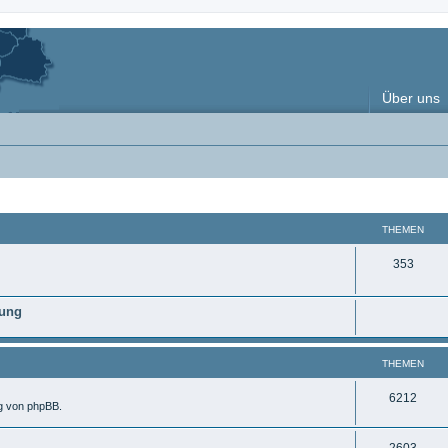
Über uns
THEMEN
T
353
h
nung
e
m
THEMEN
e
n
T
6212
ng von phpBB.
h
T
2603