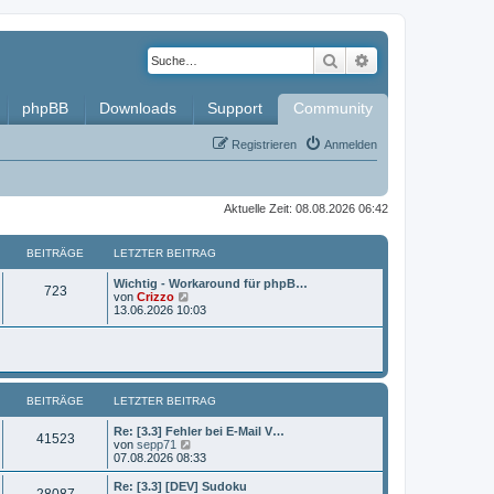
Suche
Erweiterte Such
phpBB
Downloads
Support
Community
Registrieren
Anmelden
Aktuelle Zeit: 08.08.2026 06:42
BEITRÄGE
LETZTER BEITRAG
L
Wichtig - Workaround für phpB…
B
723
e
N
von
Crizzo
t
e
13.06.2026 10:03
e
z
u
t
e
i
e
s
r
t
t
B
e
e
r
BEITRÄGE
i
LETZTER BEITRAG
B
r
t
e
r
i
L
Re: [3.3] Fehler bei E-Mail V…
ä
B
41523
a
t
e
N
von
sepp71
g
r
t
e
07.08.2026 08:33
g
e
a
z
u
g
t
e
L
Re: [3.3] [DEV] Sudoku
e
B
28087