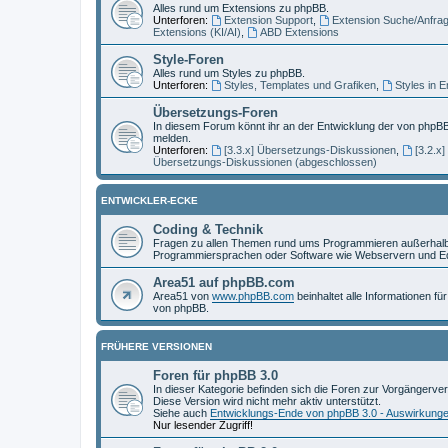
Alles rund um Extensions zu phpBB.
Unterforen:
Extension Support
,
Extension Suche/Anfra
Extensions (KI/AI)
,
ABD Extensions
Style-Foren
Alles rund um Styles zu phpBB.
Unterforen:
Styles, Templates und Grafiken
,
Styles in 
Übersetzungs-Foren
In diesem Forum könnt ihr an der Entwicklung der von phpBB
melden.
Unterforen:
[3.3.x] Übersetzungs-Diskussionen
,
[3.2.x
Übersetzungs-Diskussionen (abgeschlossen)
ENTWICKLER-ECKE
Coding & Technik
Fragen zu allen Themen rund ums Programmieren außerhalb 
Programmiersprachen oder Software wie Webservern und Ed
Area51 auf phpBB.com
Area51 von
www.phpBB.com
beinhaltet alle Informationen f
von phpBB.
FRÜHERE VERSIONEN
Foren für phpBB 3.0
In dieser Kategorie befinden sich die Foren zur Vorgängerve
Diese Version wird nicht mehr aktiv unterstützt.
Siehe auch
Entwicklungs-Ende von phpBB 3.0 - Auswirkung
Nur lesender Zugriff!