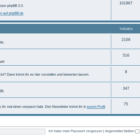
T
101867
m
rsion phpBB 2.0.
h
e
en auf phpBB.de
e
n
m
THEMEN
e
T
2109
de.
n
h
T
516
e
rt!
h
m
e
T
8
e
ckt? Dann könnt ihr es hier vorstellen und bewerten lassen.
m
h
n
e
e
T
347
BB.
n
m
h
T
75
e
e
ls ihr mal einen verpasst habt. Den Newsletter könnt ihr in
eurem Profil
h
n
m
e
e
m
n
Ich habe mein Passwort vergessen
|
Angemeldet bleiben
e