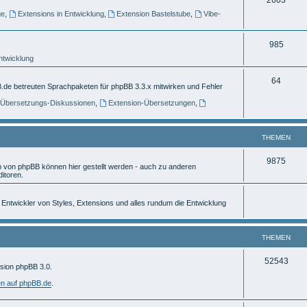
e
ge
,
Extensions in Entwicklung
,
Extension Bastelstube
,
Vibe-
h
m
e
e
T
985
m
n
Entwicklung
h
e
e
T
64
.de betreuten Sprachpaketen für phpBB 3.3.x mitwirken und Fehler
n
m
h
] Übersetzungs-Diskussionen
,
Extension-Übersetzungen
,
e
e
n
m
THEMEN
e
T
9875
von phpBB können hier gestellt werden - auch zu anderen
n
itoren.
h
e
ür Entwickler von Styles, Extensions und alles rundum die Entwicklung
m
e
THEMEN
n
T
52543
rsion phpBB 3.0.
h
en auf phpBB.de
.
e