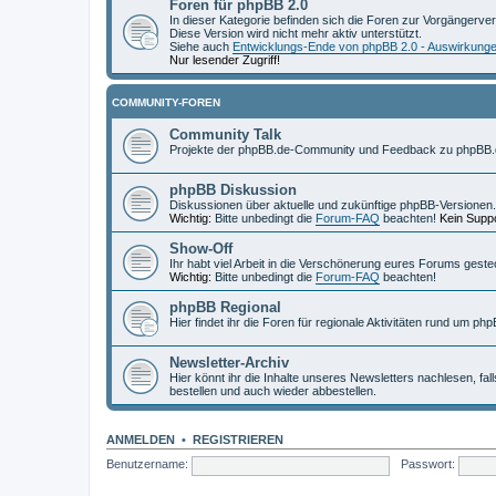
Foren für phpBB 2.0
In dieser Kategorie befinden sich die Foren zur Vorgängerve
Diese Version wird nicht mehr aktiv unterstützt.
Siehe auch
Entwicklungs-Ende von phpBB 2.0 - Auswirkung
Nur lesender Zugriff!
COMMUNITY-FOREN
Community Talk
Projekte der phpBB.de-Community und Feedback zu phpBB.
phpBB Diskussion
Diskussionen über aktuelle und zukünftige phpBB-Versionen.
Wichtig:
Bitte unbedingt die
Forum-FAQ
beachten!
Kein Suppo
Show-Off
Ihr habt viel Arbeit in die Verschönerung eures Forums geste
Wichtig:
Bitte unbedingt die
Forum-FAQ
beachten!
phpBB Regional
Hier findet ihr die Foren für regionale Aktivitäten rund um php
Newsletter-Archiv
Hier könnt ihr die Inhalte unseres Newsletters nachlesen, fal
bestellen und auch wieder abbestellen.
ANMELDEN
•
REGISTRIEREN
Benutzername:
Passwort: