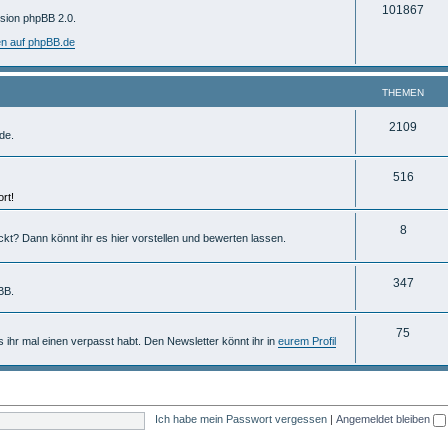
T
101867
m
rsion phpBB 2.0.
h
e
en auf phpBB.de
e
n
m
THEMEN
e
T
2109
de.
n
h
T
516
e
rt!
h
m
e
T
8
e
ckt? Dann könnt ihr es hier vorstellen und bewerten lassen.
m
h
n
e
e
T
347
BB.
n
m
h
T
75
e
e
ls ihr mal einen verpasst habt. Den Newsletter könnt ihr in
eurem Profil
h
n
m
e
e
m
n
Ich habe mein Passwort vergessen
|
Angemeldet bleiben
e