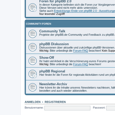
Foren für phpBB 2.0
In dieser Kategorie befinden sich die Foren zur Vorgängerve
Diese Version wird nicht mehr aktiv unterstützt.
Siehe auch
Entwicklungs-Ende von phpBB 2.0 - Auswirkung
Nur lesender Zugriff!
COMMUNITY-FOREN
Community Talk
Projekte der phpBB.de-Community und Feedback zu phpBB.
phpBB Diskussion
Diskussionen über aktuelle und zukünftige phpBB-Versionen.
Wichtig:
Bitte unbedingt die
Forum-FAQ
beachten!
Kein Suppo
Show-Off
Ihr habt viel Arbeit in die Verschönerung eures Forums geste
Wichtig:
Bitte unbedingt die
Forum-FAQ
beachten!
phpBB Regional
Hier findet ihr die Foren für regionale Aktivitäten rund um php
Newsletter-Archiv
Hier könnt ihr die Inhalte unseres Newsletters nachlesen, fal
bestellen und auch wieder abbestellen.
ANMELDEN
•
REGISTRIEREN
Benutzername:
Passwort: