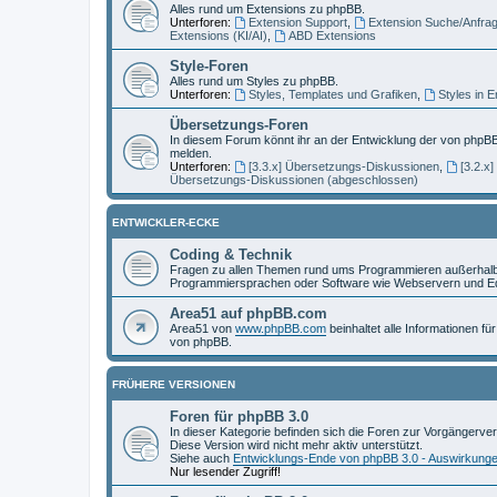
Alles rund um Extensions zu phpBB.
Unterforen:
Extension Support
,
Extension Suche/Anfra
Extensions (KI/AI)
,
ABD Extensions
Style-Foren
Alles rund um Styles zu phpBB.
Unterforen:
Styles, Templates und Grafiken
,
Styles in 
Übersetzungs-Foren
In diesem Forum könnt ihr an der Entwicklung der von phpBB
melden.
Unterforen:
[3.3.x] Übersetzungs-Diskussionen
,
[3.2.x
Übersetzungs-Diskussionen (abgeschlossen)
ENTWICKLER-ECKE
Coding & Technik
Fragen zu allen Themen rund ums Programmieren außerhalb 
Programmiersprachen oder Software wie Webservern und Ed
Area51 auf phpBB.com
Area51 von
www.phpBB.com
beinhaltet alle Informationen f
von phpBB.
FRÜHERE VERSIONEN
Foren für phpBB 3.0
In dieser Kategorie befinden sich die Foren zur Vorgängerve
Diese Version wird nicht mehr aktiv unterstützt.
Siehe auch
Entwicklungs-Ende von phpBB 3.0 - Auswirkung
Nur lesender Zugriff!