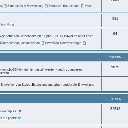
e
ge
,
Extensions in Entwicklung
,
Extension Bastelstube
,
Vibe-
h
m
e
e
T
985
m
n
Entwicklung
h
e
e
T
64
.de betreuten Sprachpaketen für phpBB 3.3.x mitwirken und Fehler
n
m
h
] Übersetzungs-Diskussionen
,
Extension-Übersetzungen
,
e
e
n
m
THEMEN
e
T
9875
von phpBB können hier gestellt werden - auch zu anderen
n
itoren.
h
e
ür Entwickler von Styles, Extensions und alles rundum die Entwicklung
m
e
THEMEN
n
T
52543
rsion phpBB 3.0.
h
en auf phpBB.de
.
e