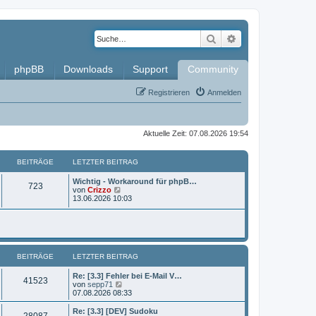
Suche
Erweiterte Such
phpBB
Downloads
Support
Community
Registrieren
Anmelden
Aktuelle Zeit: 07.08.2026 19:54
BEITRÄGE
LETZTER BEITRAG
L
Wichtig - Workaround für phpB…
B
723
e
N
von
Crizzo
t
e
13.06.2026 10:03
e
z
u
t
e
i
e
s
r
t
t
B
e
e
r
BEITRÄGE
i
LETZTER BEITRAG
B
r
t
e
r
i
L
Re: [3.3] Fehler bei E-Mail V…
ä
B
41523
a
t
e
N
von
sepp71
g
r
t
e
07.08.2026 08:33
g
e
a
z
u
g
t
e
L
Re: [3.3] [DEV] Sudoku
e
B
28087