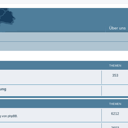
Über uns
THEMEN
T
353
h
nung
e
m
THEMEN
e
n
T
6212
ng von phpBB.
h
T
2603