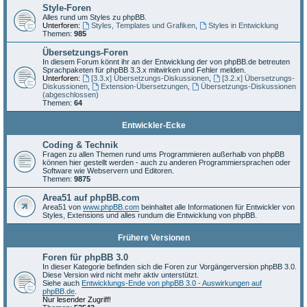
Style-Foren
Alles rund um Styles zu phpBB.
Unterforen:
Styles, Templates und Grafiken
,
Styles in Entwicklung
Themen:
985
Übersetzungs-Foren
In diesem Forum könnt ihr an der Entwicklung der von phpBB.de betreuten
Sprachpaketen für phpBB 3.3.x mitwirken und Fehler melden.
Unterforen:
[3.3.x] Übersetzungs-Diskussionen
,
[3.2.x] Übersetzungs-
Diskussionen
,
Extension-Übersetzungen
,
Übersetzungs-Diskussionen
(abgeschlossen)
Themen:
64
Entwickler-Ecke
Coding & Technik
Fragen zu allen Themen rund ums Programmieren außerhalb von phpBB
können hier gestellt werden - auch zu anderen Programmiersprachen oder
Software wie Webservern und Editoren.
Themen:
9875
Area51 auf phpBB.com
Area51 von
www.phpBB.com
beinhaltet alle Informationen für Entwickler von
Styles, Extensions und alles rundum die Entwicklung von phpBB.
Frühere Versionen
Foren für phpBB 3.0
In dieser Kategorie befinden sich die Foren zur Vorgängerversion phpBB 3.0.
Diese Version wird nicht mehr aktiv unterstützt.
Siehe auch
Entwicklungs-Ende von phpBB 3.0 - Auswirkungen auf
phpBB.de
.
Nur lesender Zugriff!