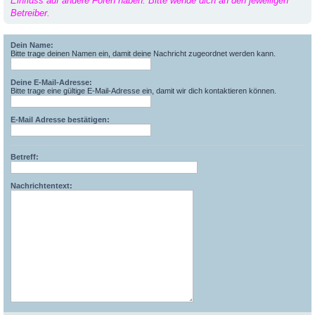
Einfluss auf andere Foren haben. Bitte wende dich an den jeweiligen
Betreiber.
Dein Name:
Bitte trage deinen Namen ein, damit deine Nachricht zugeordnet werden kann.
Deine E-Mail-Adresse:
Bitte trage eine gültige E-Mail-Adresse ein, damit wir dich kontaktieren können.
E-Mail Adresse bestätigen:
Betreff:
Nachrichtentext: