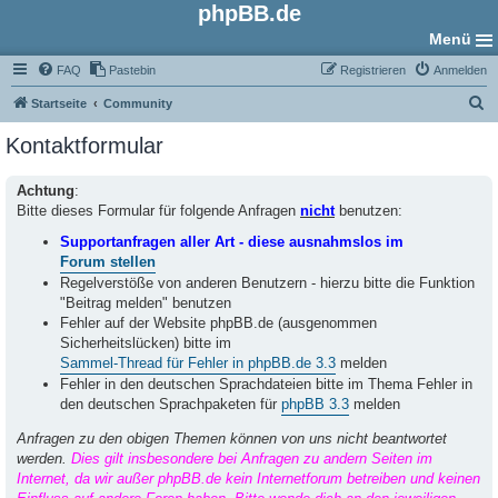
phpBB.de
Menü
FAQ
Pastebin
Registrieren
Anmelden
S
Startseite
Community
u
Kontaktformular
c
h
Achtung
:
Bitte dieses Formular für folgende Anfragen
nicht
benutzen:
e
Supportanfragen aller Art - diese ausnahmslos im
Forum stellen
Regelverstöße von anderen Benutzern - hierzu bitte die Funktion
"Beitrag melden" benutzen
Fehler auf der Website phpBB.de (ausgenommen
Sicherheitslücken) bitte im
Sammel-Thread für Fehler in phpBB.de 3.3
melden
Fehler in den deutschen Sprachdateien bitte im Thema Fehler in
den deutschen Sprachpaketen für
phpBB 3.3
melden
Anfragen zu den obigen Themen können von uns nicht beantwortet
werden.
Dies gilt insbesondere bei Anfragen zu andern Seiten im
Internet, da wir außer phpBB.de kein Internetforum betreiben und keinen