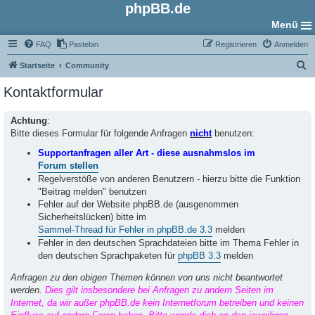
phpBB.de
Menü
FAQ
Pastebin
Registrieren
Anmelden
S
Startseite
Community
u
Kontaktformular
c
h
Achtung
:
Bitte dieses Formular für folgende Anfragen
nicht
benutzen:
e
Supportanfragen aller Art - diese ausnahmslos im
Forum stellen
Regelverstöße von anderen Benutzern - hierzu bitte die Funktion
"Beitrag melden" benutzen
Fehler auf der Website phpBB.de (ausgenommen
Sicherheitslücken) bitte im
Sammel-Thread für Fehler in phpBB.de 3.3
melden
Fehler in den deutschen Sprachdateien bitte im Thema Fehler in
den deutschen Sprachpaketen für
phpBB 3.3
melden
Anfragen zu den obigen Themen können von uns nicht beantwortet
werden.
Dies gilt insbesondere bei Anfragen zu andern Seiten im
Internet, da wir außer phpBB.de kein Internetforum betreiben und keinen