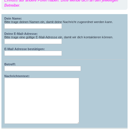
Einfluss auf andere Foren haben. Bitte wende dich an den jeweiligen
Betreiber.
Dein Name:
Bitte trage deinen Namen ein, damit deine Nachricht zugeordnet werden kann.
Deine E-Mail-Adresse:
Bitte trage eine gültige E-Mail-Adresse ein, damit wir dich kontaktieren können.
E-Mail Adresse bestätigen:
Betreff:
Nachrichtentext: