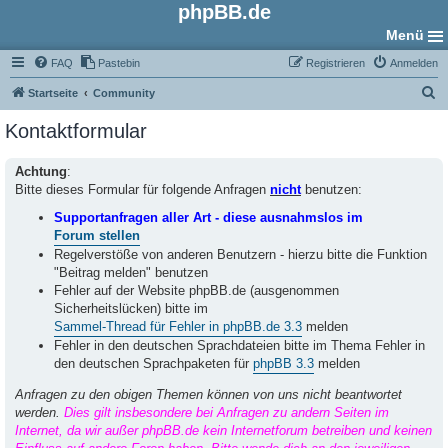
phpBB.de
Menü
FAQ
Pastebin
Registrieren
Anmelden
S
Startseite
Community
u
Kontaktformular
c
h
Achtung
:
Bitte dieses Formular für folgende Anfragen
nicht
benutzen:
e
Supportanfragen aller Art - diese ausnahmslos im
Forum stellen
Regelverstöße von anderen Benutzern - hierzu bitte die Funktion
"Beitrag melden" benutzen
Fehler auf der Website phpBB.de (ausgenommen
Sicherheitslücken) bitte im
Sammel-Thread für Fehler in phpBB.de 3.3
melden
Fehler in den deutschen Sprachdateien bitte im Thema Fehler in
den deutschen Sprachpaketen für
phpBB 3.3
melden
Anfragen zu den obigen Themen können von uns nicht beantwortet
werden.
Dies gilt insbesondere bei Anfragen zu andern Seiten im
Internet, da wir außer phpBB.de kein Internetforum betreiben und keinen