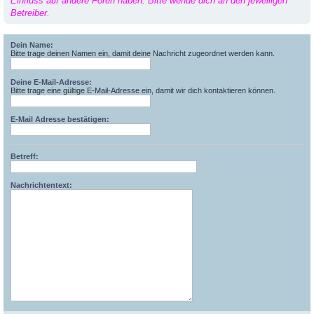
Einfluss auf andere Foren haben. Bitte wende dich an den jeweiligen
Betreiber.
Dein Name:
Bitte trage deinen Namen ein, damit deine Nachricht zugeordnet werden kann.
Deine E-Mail-Adresse:
Bitte trage eine gültige E-Mail-Adresse ein, damit wir dich kontaktieren können.
E-Mail Adresse bestätigen:
Betreff:
Nachrichtentext: