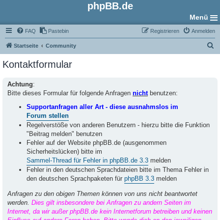
phpBB.de
Menü
FAQ
Pastebin
Registrieren
Anmelden
S
Startseite
Community
u
Kontaktformular
c
h
Achtung
:
Bitte dieses Formular für folgende Anfragen
nicht
benutzen:
e
Supportanfragen aller Art - diese ausnahmslos im
Forum stellen
Regelverstöße von anderen Benutzern - hierzu bitte die Funktion
"Beitrag melden" benutzen
Fehler auf der Website phpBB.de (ausgenommen
Sicherheitslücken) bitte im
Sammel-Thread für Fehler in phpBB.de 3.3
melden
Fehler in den deutschen Sprachdateien bitte im Thema Fehler in
den deutschen Sprachpaketen für
phpBB 3.3
melden
Anfragen zu den obigen Themen können von uns nicht beantwortet
werden.
Dies gilt insbesondere bei Anfragen zu andern Seiten im
Internet, da wir außer phpBB.de kein Internetforum betreiben und keinen