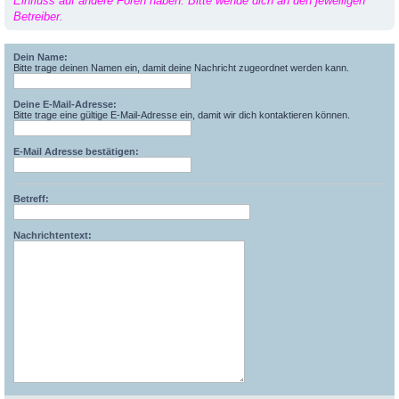
Einfluss auf andere Foren haben. Bitte wende dich an den jeweiligen
Betreiber.
Dein Name:
Bitte trage deinen Namen ein, damit deine Nachricht zugeordnet werden kann.
Deine E-Mail-Adresse:
Bitte trage eine gültige E-Mail-Adresse ein, damit wir dich kontaktieren können.
E-Mail Adresse bestätigen:
Betreff:
Nachrichtentext: