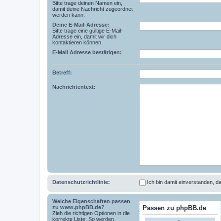
Bitte trage deinen Namen ein,
damit deine Nachricht zugeordnet
werden kann.
Deine E-Mail-Adresse:
Bitte trage eine gültige E-Mail-
Adresse ein, damit wir dich
kontaktieren können.
E-Mail Adresse bestätigen:
Betreff:
Nachrichtentext:
Datenschutzrichtlinie:
Ich bin damit einverstanden,
Welche Eigenschaften passen
zu www.phpBB.de?
Passen zu phpBB.de
Zieh die richtigen Optionen in die
korrekte Liste. So werden