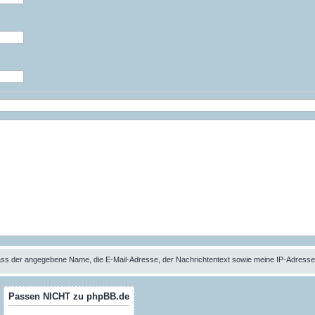
 dass der angegebene Name, die E-Mail-Adresse, der Nachrichtentext sowie meine IP-Adres
Passen NICHT zu phpBB.de