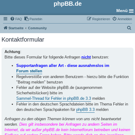
phpBB.de
Menü
FAQ
Pastebin
Registrieren
Anmelden
S
Startseite
Community
u
Kontaktformular
c
h
Achtung
:
Bitte dieses Formular für folgende Anfragen
nicht
benutzen:
e
Supportanfragen aller Art - diese ausnahmslos im
Forum stellen
Regelverstöße von anderen Benutzern - hierzu bitte die Funktion
"Beitrag melden" benutzen
Fehler auf der Website phpBB.de (ausgenommen
Sicherheitslücken) bitte im
Sammel-Thread für Fehler in phpBB.de 3.3
melden
Fehler in den deutschen Sprachdateien bitte im Thema Fehler in
den deutschen Sprachpaketen für
phpBB 3.3
melden
Anfragen zu den obigen Themen können von uns nicht beantwortet
werden.
Dies gilt insbesondere bei Anfragen zu andern Seiten im
Internet, da wir außer phpBB.de kein Internetforum betreiben und keinen