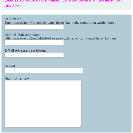
Einfluss auf andere Foren haben. Bitte wende dich an den jeweiligen
Betreiber.
Dein Name:
Bitte trage deinen Namen ein, damit deine Nachricht zugeordnet werden kann.
Deine E-Mail-Adresse:
Bitte trage eine gültige E-Mail-Adresse ein, damit wir dich kontaktieren können.
E-Mail Adresse bestätigen:
Betreff:
Nachrichtentext: