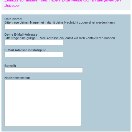
Einfluss auf andere Foren haben. Bitte wende dich an den jeweiligen
Betreiber.
Dein Name:
Bitte trage deinen Namen ein, damit deine Nachricht zugeordnet werden kann.
Deine E-Mail-Adresse:
Bitte trage eine gültige E-Mail-Adresse ein, damit wir dich kontaktieren können.
E-Mail Adresse bestätigen:
Betreff:
Nachrichtentext: