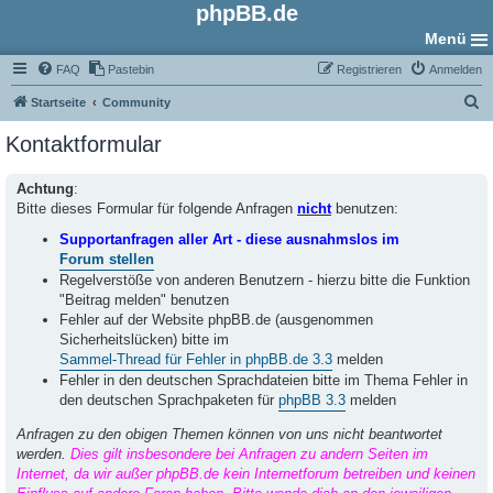
phpBB.de
Menü
FAQ
Pastebin
Registrieren
Anmelden
S
Startseite
Community
u
Kontaktformular
c
h
Achtung
:
Bitte dieses Formular für folgende Anfragen
nicht
benutzen:
e
Supportanfragen aller Art - diese ausnahmslos im
Forum stellen
Regelverstöße von anderen Benutzern - hierzu bitte die Funktion
"Beitrag melden" benutzen
Fehler auf der Website phpBB.de (ausgenommen
Sicherheitslücken) bitte im
Sammel-Thread für Fehler in phpBB.de 3.3
melden
Fehler in den deutschen Sprachdateien bitte im Thema Fehler in
den deutschen Sprachpaketen für
phpBB 3.3
melden
Anfragen zu den obigen Themen können von uns nicht beantwortet
werden.
Dies gilt insbesondere bei Anfragen zu andern Seiten im
Internet, da wir außer phpBB.de kein Internetforum betreiben und keinen