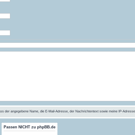
 dass der angegebene Name, die E-Mail-Adresse, der Nachrichtentext sowie meine IP-Adres
Passen NICHT zu phpBB.de