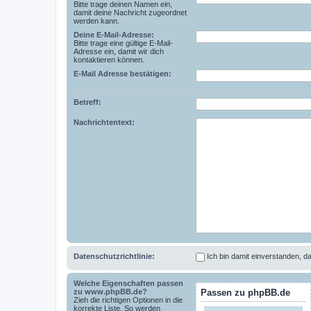
Bitte trage deinen Namen ein,
damit deine Nachricht zugeordnet
werden kann.
Deine E-Mail-Adresse:
Bitte trage eine gültige E-Mail-
Adresse ein, damit wir dich
kontaktieren können.
E-Mail Adresse bestätigen:
Betreff:
Nachrichtentext:
Datenschutzrichtlinie:
Ich bin damit einverstanden,
Welche Eigenschaften passen
zu www.phpBB.de?
Passen zu phpBB.de
Zieh die richtigen Optionen in die
korrekte Liste. So werden