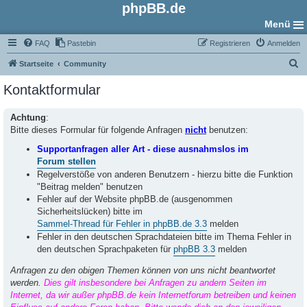
phpBB.de
Menü
FAQ
Pastebin
Registrieren
Anmelden
S
Startseite
Community
u
Kontaktformular
c
h
Achtung
:
Bitte dieses Formular für folgende Anfragen
nicht
benutzen:
e
Supportanfragen aller Art - diese ausnahmslos im
Forum stellen
Regelverstöße von anderen Benutzern - hierzu bitte die Funktion
"Beitrag melden" benutzen
Fehler auf der Website phpBB.de (ausgenommen
Sicherheitslücken) bitte im
Sammel-Thread für Fehler in phpBB.de 3.3
melden
Fehler in den deutschen Sprachdateien bitte im Thema Fehler in
den deutschen Sprachpaketen für
phpBB 3.3
melden
Anfragen zu den obigen Themen können von uns nicht beantwortet
werden.
Dies gilt insbesondere bei Anfragen zu andern Seiten im
Internet, da wir außer phpBB.de kein Internetforum betreiben und keinen