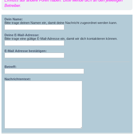
Einfluss auf andere Foren haben. Bitte wende dich an den jeweiligen
Betreiber.
Dein Name:
Bitte trage deinen Namen ein, damit deine Nachricht zugeordnet werden kann.
Deine E-Mail-Adresse:
Bitte trage eine gültige E-Mail-Adresse ein, damit wir dich kontaktieren können.
E-Mail Adresse bestätigen:
Betreff:
Nachrichtentext: