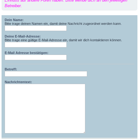
Einfluss auf andere Foren haben. Bitte wende dich an den jeweiligen
Betreiber.
Dein Name:
Bitte trage deinen Namen ein, damit deine Nachricht zugeordnet werden kann.
Deine E-Mail-Adresse:
Bitte trage eine gültige E-Mail-Adresse ein, damit wir dich kontaktieren können.
E-Mail Adresse bestätigen:
Betreff:
Nachrichtentext: