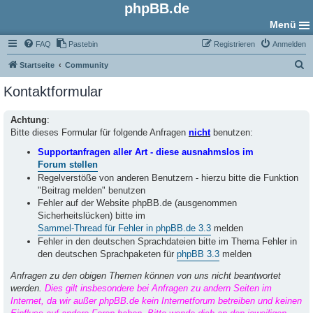
phpBB.de
Menü
FAQ
Pastebin
Registrieren
Anmelden
S
Startseite
Community
u
Kontaktformular
c
h
Achtung
:
Bitte dieses Formular für folgende Anfragen
nicht
benutzen:
e
Supportanfragen aller Art - diese ausnahmslos im
Forum stellen
Regelverstöße von anderen Benutzern - hierzu bitte die Funktion
"Beitrag melden" benutzen
Fehler auf der Website phpBB.de (ausgenommen
Sicherheitslücken) bitte im
Sammel-Thread für Fehler in phpBB.de 3.3
melden
Fehler in den deutschen Sprachdateien bitte im Thema Fehler in
den deutschen Sprachpaketen für
phpBB 3.3
melden
Anfragen zu den obigen Themen können von uns nicht beantwortet
werden.
Dies gilt insbesondere bei Anfragen zu andern Seiten im
Internet, da wir außer phpBB.de kein Internetforum betreiben und keinen