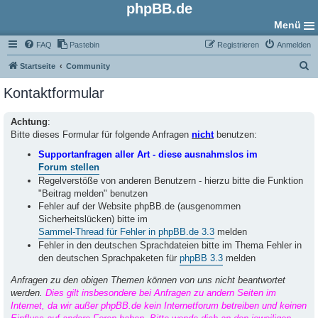
phpBB.de
Menü
FAQ
Pastebin
Registrieren
Anmelden
S
Startseite
Community
u
Kontaktformular
c
h
Achtung
:
Bitte dieses Formular für folgende Anfragen
nicht
benutzen:
e
Supportanfragen aller Art - diese ausnahmslos im
Forum stellen
Regelverstöße von anderen Benutzern - hierzu bitte die Funktion
"Beitrag melden" benutzen
Fehler auf der Website phpBB.de (ausgenommen
Sicherheitslücken) bitte im
Sammel-Thread für Fehler in phpBB.de 3.3
melden
Fehler in den deutschen Sprachdateien bitte im Thema Fehler in
den deutschen Sprachpaketen für
phpBB 3.3
melden
Anfragen zu den obigen Themen können von uns nicht beantwortet
werden.
Dies gilt insbesondere bei Anfragen zu andern Seiten im
Internet, da wir außer phpBB.de kein Internetforum betreiben und keinen