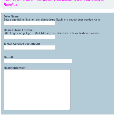
Einfluss auf andere Foren haben. Bitte wende dich an den jeweiligen
Betreiber.
Dein Name:
Bitte trage deinen Namen ein, damit deine Nachricht zugeordnet werden kann.
Deine E-Mail-Adresse:
Bitte trage eine gültige E-Mail-Adresse ein, damit wir dich kontaktieren können.
E-Mail Adresse bestätigen:
Betreff:
Nachrichtentext: