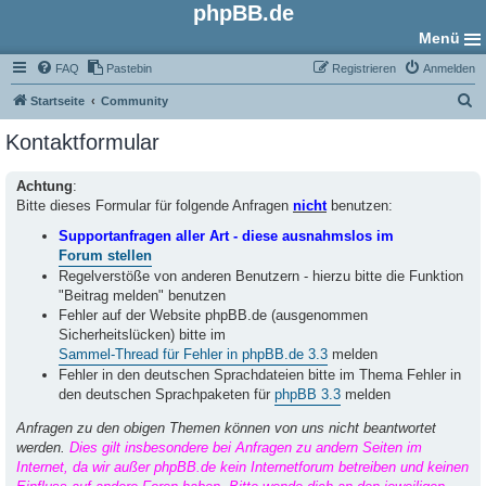
phpBB.de
Menü
FAQ
Pastebin
Registrieren
Anmelden
S
Startseite
Community
u
Kontaktformular
c
h
Achtung
:
Bitte dieses Formular für folgende Anfragen
nicht
benutzen:
e
Supportanfragen aller Art - diese ausnahmslos im
Forum stellen
Regelverstöße von anderen Benutzern - hierzu bitte die Funktion
"Beitrag melden" benutzen
Fehler auf der Website phpBB.de (ausgenommen
Sicherheitslücken) bitte im
Sammel-Thread für Fehler in phpBB.de 3.3
melden
Fehler in den deutschen Sprachdateien bitte im Thema Fehler in
den deutschen Sprachpaketen für
phpBB 3.3
melden
Anfragen zu den obigen Themen können von uns nicht beantwortet
werden.
Dies gilt insbesondere bei Anfragen zu andern Seiten im
Internet, da wir außer phpBB.de kein Internetforum betreiben und keinen