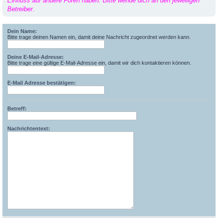
Einfluss auf andere Foren haben. Bitte wende dich an den jeweiligen
Betreiber.
Dein Name:
Bitte trage deinen Namen ein, damit deine Nachricht zugeordnet werden kann.
Deine E-Mail-Adresse:
Bitte trage eine gültige E-Mail-Adresse ein, damit wir dich kontaktieren können.
E-Mail Adresse bestätigen:
Betreff:
Nachrichtentext: