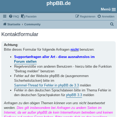
phpBB.de
Menü
FAQ
Pastebin
Registrieren
Anmelden
S
Startseite
Community
u
Kontaktformular
c
h
Achtung
:
Bitte dieses Formular für folgende Anfragen
nicht
benutzen:
e
Supportanfragen aller Art - diese ausnahmslos im
Forum stellen
Regelverstöße von anderen Benutzern - hierzu bitte die Funktion
"Beitrag melden" benutzen
Fehler auf der Website phpBB.de (ausgenommen
Sicherheitslücken) bitte im
Sammel-Thread für Fehler in phpBB.de 3.3
melden
Fehler in den deutschen Sprachdateien bitte im Thema Fehler in
den deutschen Sprachpaketen für
phpBB 3.3
melden
Anfragen zu den obigen Themen können von uns nicht beantwortet
werden.
Dies gilt insbesondere bei Anfragen zu andern Seiten im
Internet, da wir außer phpBB.de kein Internetforum betreiben und keinen