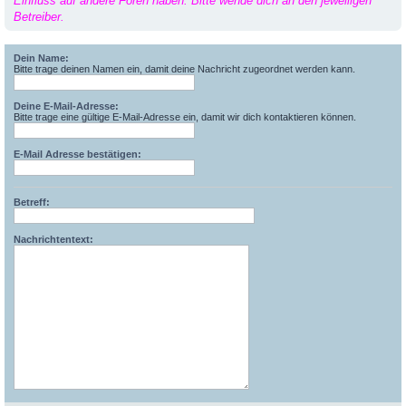
Einfluss auf andere Foren haben. Bitte wende dich an den jeweiligen
Betreiber.
Dein Name:
Bitte trage deinen Namen ein, damit deine Nachricht zugeordnet werden kann.
Deine E-Mail-Adresse:
Bitte trage eine gültige E-Mail-Adresse ein, damit wir dich kontaktieren können.
E-Mail Adresse bestätigen:
Betreff:
Nachrichtentext: