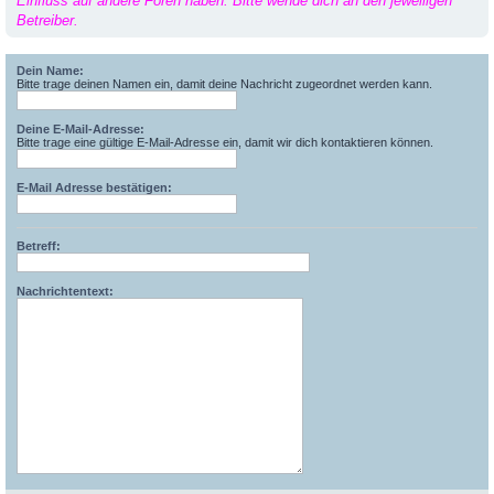
Einfluss auf andere Foren haben. Bitte wende dich an den jeweiligen
Betreiber.
Dein Name:
Bitte trage deinen Namen ein, damit deine Nachricht zugeordnet werden kann.
Deine E-Mail-Adresse:
Bitte trage eine gültige E-Mail-Adresse ein, damit wir dich kontaktieren können.
E-Mail Adresse bestätigen:
Betreff:
Nachrichtentext: