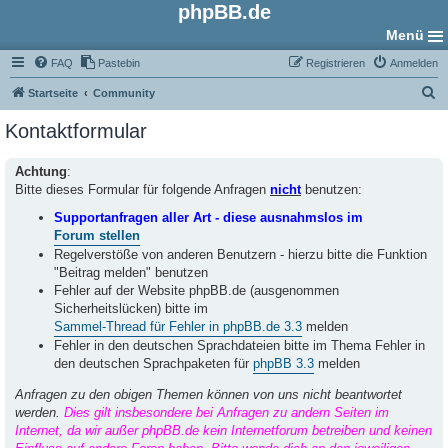
phpBB.de
Menü
FAQ
Pastebin
Registrieren
Anmelden
S
Startseite
Community
u
Kontaktformular
c
h
Achtung
:
Bitte dieses Formular für folgende Anfragen
nicht
benutzen:
e
Supportanfragen aller Art - diese ausnahmslos im
Forum stellen
Regelverstöße von anderen Benutzern - hierzu bitte die Funktion
"Beitrag melden" benutzen
Fehler auf der Website phpBB.de (ausgenommen
Sicherheitslücken) bitte im
Sammel-Thread für Fehler in phpBB.de 3.3
melden
Fehler in den deutschen Sprachdateien bitte im Thema Fehler in
den deutschen Sprachpaketen für
phpBB 3.3
melden
Anfragen zu den obigen Themen können von uns nicht beantwortet
werden.
Dies gilt insbesondere bei Anfragen zu andern Seiten im
Internet, da wir außer phpBB.de kein Internetforum betreiben und keinen