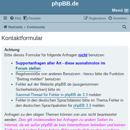
phpBB.de
Menü
FAQ
Pastebin
Registrieren
Anmelden
S
Startseite
Community
u
Kontaktformular
c
h
Achtung
:
Bitte dieses Formular für folgende Anfragen
nicht
benutzen:
e
Supportanfragen aller Art - diese ausnahmslos im
Forum stellen
Regelverstöße von anderen Benutzern - hierzu bitte die Funktion
"Beitrag melden" benutzen
Fehler auf der Website phpBB.de (ausgenommen
Sicherheitslücken) bitte im
Sammel-Thread für Fehler in phpBB.de 3.3
melden
Fehler in den deutschen Sprachdateien bitte im Thema Fehler in
den deutschen Sprachpaketen für
phpBB 3.3
melden
Anfragen zu den obigen Themen können von uns nicht beantwortet
werden.
Dies gilt insbesondere bei Anfragen zu andern Seiten im
Internet, da wir außer phpBB.de kein Internetforum betreiben und keinen