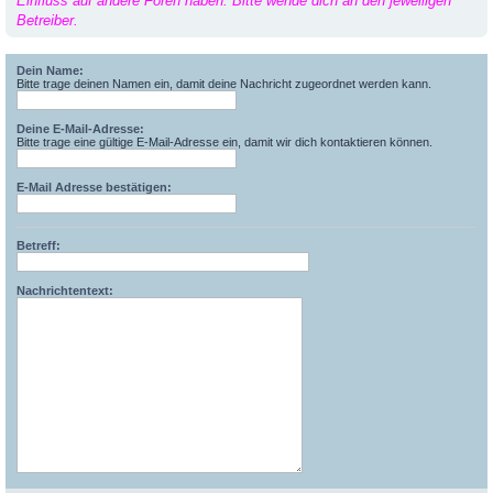
Einfluss auf andere Foren haben. Bitte wende dich an den jeweiligen
Betreiber.
Dein Name:
Bitte trage deinen Namen ein, damit deine Nachricht zugeordnet werden kann.
Deine E-Mail-Adresse:
Bitte trage eine gültige E-Mail-Adresse ein, damit wir dich kontaktieren können.
E-Mail Adresse bestätigen:
Betreff:
Nachrichtentext: