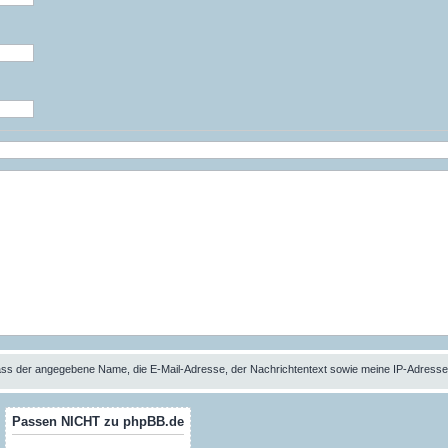
 dass der angegebene Name, die E-Mail-Adresse, der Nachrichtentext sowie meine IP-Adres
Passen NICHT zu phpBB.de