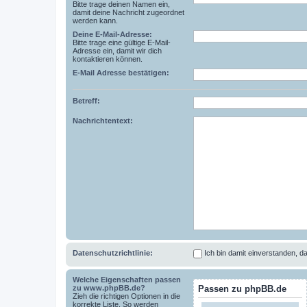
Bitte trage deinen Namen ein,
damit deine Nachricht zugeordnet
werden kann.
Deine E-Mail-Adresse:
Bitte trage eine gültige E-Mail-
Adresse ein, damit wir dich
kontaktieren können.
E-Mail Adresse bestätigen:
Betreff:
Nachrichtentext:
Datenschutzrichtlinie:
Ich bin damit einverstanden,
Welche Eigenschaften passen
zu www.phpBB.de?
Passen zu phpBB.de
Zieh die richtigen Optionen in die
korrekte Liste. So werden