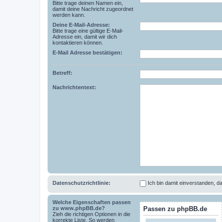
Bitte trage deinen Namen ein,
damit deine Nachricht zugeordnet
werden kann.
Deine E-Mail-Adresse:
Bitte trage eine gültige E-Mail-
Adresse ein, damit wir dich
kontaktieren können.
E-Mail Adresse bestätigen:
Betreff:
Nachrichtentext:
Datenschutzrichtlinie:
Ich bin damit einverstanden,
Welche Eigenschaften passen
zu www.phpBB.de?
Passen zu phpBB.de
Zieh die richtigen Optionen in die
korrekte Liste. So werden