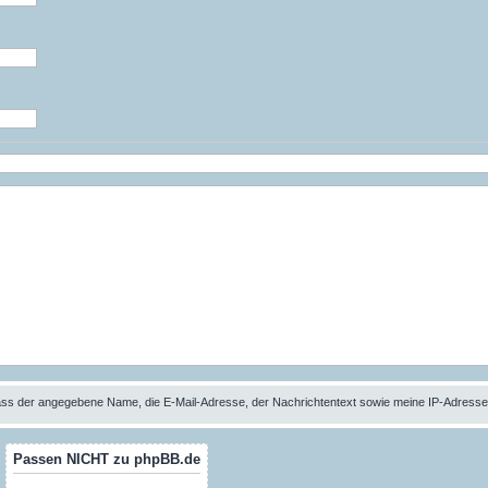
 dass der angegebene Name, die E-Mail-Adresse, der Nachrichtentext sowie meine IP-Adres
Passen NICHT zu phpBB.de