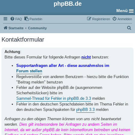
phpBB.de
Menü
FAQ
Pastebin
Registrieren
Anmelden
S
Startseite
Community
u
Kontaktformular
c
h
Achtung
:
Bitte dieses Formular für folgende Anfragen
nicht
benutzen:
e
Supportanfragen aller Art - diese ausnahmslos im
Forum stellen
Regelverstöße von anderen Benutzern - hierzu bitte die Funktion
"Beitrag melden" benutzen
Fehler auf der Website phpBB.de (ausgenommen
Sicherheitslücken) bitte im
Sammel-Thread für Fehler in phpBB.de 3.3
melden
Fehler in den deutschen Sprachdateien bitte im Thema Fehler in
den deutschen Sprachpaketen für
phpBB 3.3
melden
Anfragen zu den obigen Themen können von uns nicht beantwortet
werden.
Dies gilt insbesondere bei Anfragen zu andern Seiten im
Internet, da wir außer phpBB.de kein Internetforum betreiben und keinen