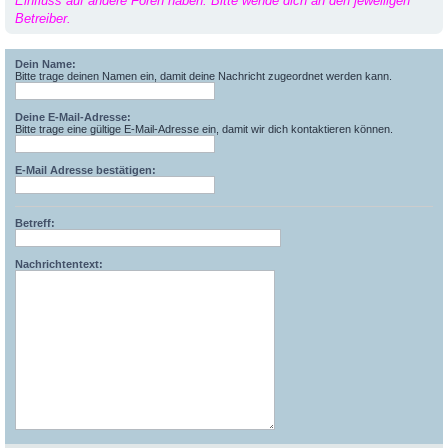
Einfluss auf andere Foren haben. Bitte wende dich an den jeweiligen
Betreiber.
Dein Name:
Bitte trage deinen Namen ein, damit deine Nachricht zugeordnet werden kann.
Deine E-Mail-Adresse:
Bitte trage eine gültige E-Mail-Adresse ein, damit wir dich kontaktieren können.
E-Mail Adresse bestätigen:
Betreff:
Nachrichtentext: