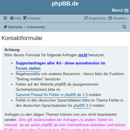
phpBB.de
Menü
FAQ
Pastebin
Registrieren
Anmelden
S
Startseite
Community
u
Kontaktformular
c
h
Achtung
:
Bitte dieses Formular für folgende Anfragen
nicht
benutzen:
e
Supportanfragen aller Art - diese ausnahmslos im
Forum stellen
Regelverstöße von anderen Benutzern - hierzu bitte die Funktion
"Beitrag melden" benutzen
Fehler auf der Website phpBB.de (ausgenommen
Sicherheitslücken) bitte im
Sammel-Thread für Fehler in phpBB.de 3.3
melden
Fehler in den deutschen Sprachdateien bitte im Thema Fehler in
den deutschen Sprachpaketen für
phpBB 3.3
melden
Anfragen zu den obigen Themen können von uns nicht beantwortet
werden.
Dies gilt insbesondere bei Anfragen zu andern Seiten im
Internet, da wir außer phpBB.de kein Internetforum betreiben und keinen