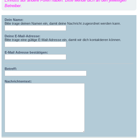
Einfluss auf andere Foren haben. Bitte wende dich an den jeweiligen
Betreiber.
Dein Name:
Bitte trage deinen Namen ein, damit deine Nachricht zugeordnet werden kann.
Deine E-Mail-Adresse:
Bitte trage eine gültige E-Mail-Adresse ein, damit wir dich kontaktieren können.
E-Mail Adresse bestätigen:
Betreff:
Nachrichtentext: