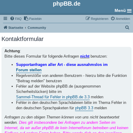
phpBB.de
Menü
FAQ
Pastebin
Registrieren
Anmelden
S
Startseite
Community
u
Kontaktformular
c
h
Achtung
:
Bitte dieses Formular für folgende Anfragen
nicht
benutzen:
e
Supportanfragen aller Art - diese ausnahmslos im
Forum stellen
Regelverstöße von anderen Benutzern - hierzu bitte die Funktion
"Beitrag melden" benutzen
Fehler auf der Website phpBB.de (ausgenommen
Sicherheitslücken) bitte im
Sammel-Thread für Fehler in phpBB.de 3.3
melden
Fehler in den deutschen Sprachdateien bitte im Thema Fehler in
den deutschen Sprachpaketen für
phpBB 3.3
melden
Anfragen zu den obigen Themen können von uns nicht beantwortet
werden.
Dies gilt insbesondere bei Anfragen zu andern Seiten im
Internet, da wir außer phpBB.de kein Internetforum betreiben und keinen