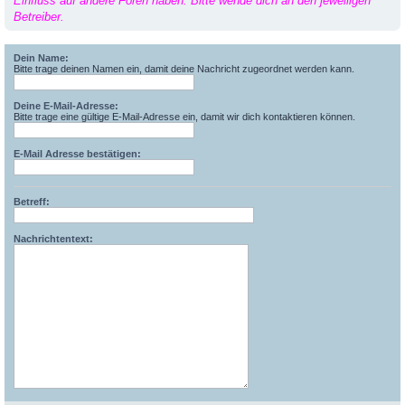
Einfluss auf andere Foren haben. Bitte wende dich an den jeweiligen
Betreiber.
Dein Name:
Bitte trage deinen Namen ein, damit deine Nachricht zugeordnet werden kann.
Deine E-Mail-Adresse:
Bitte trage eine gültige E-Mail-Adresse ein, damit wir dich kontaktieren können.
E-Mail Adresse bestätigen:
Betreff:
Nachrichtentext: