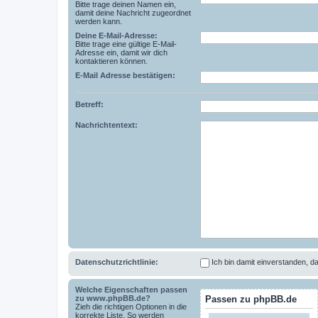
Bitte trage deinen Namen ein,
damit deine Nachricht zugeordnet
werden kann.
Deine E-Mail-Adresse:
Bitte trage eine gültige E-Mail-
Adresse ein, damit wir dich
kontaktieren können.
E-Mail Adresse bestätigen:
Betreff:
Nachrichtentext:
Datenschutzrichtlinie:
Ich bin damit einverstanden,
Welche Eigenschaften passen
zu www.phpBB.de?
Passen zu phpBB.de
Zieh die richtigen Optionen in die
korrekte Liste. So werden