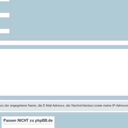
 dass der angegebene Name, die E-Mail-Adresse, der Nachrichtentext sowie meine IP-Adres
Passen NICHT zu phpBB.de