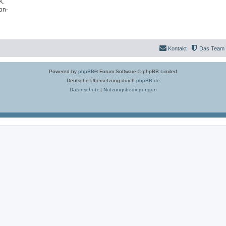
K.
on-
Kontakt
Das Team
Powered by
phpBB
® Forum Software © phpBB Limited
Deutsche Übersetzung durch
phpBB.de
Datenschutz
|
Nutzungsbedingungen