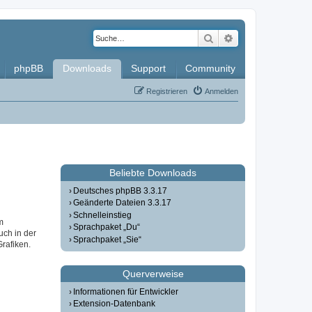
Suche
Erweiterte Such
phpBB
Downloads
Support
Community
Registrieren
Anmelden
Beliebte Downloads
Deutsches phpBB 3.3.17
Geänderte Dateien 3.3.17
Schnelleinstieg
m
Sprachpaket „Du“
uch in der
Sprachpaket „Sie“
Grafiken.
Querverweise
Informationen für Entwickler
Extension-Datenbank